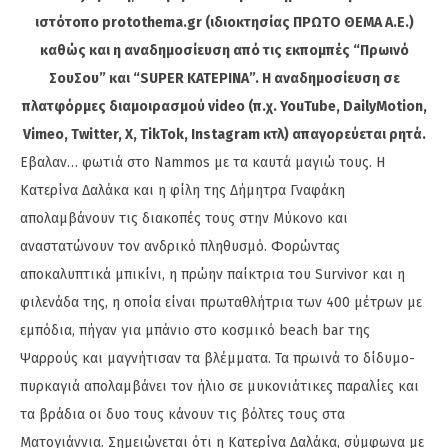
ιστότοπο protothema.gr (ιδιοκτησίας ΠΡΩΤΟ ΘΕΜΑ A.E.)
καθώς και η αναδημοσίευση από τις εκπομπές “Πρωινό
ΣουΣου” και “SUPER ΚΑΤΕΡΙΝΑ”. Η αναδημοσίευση σε
πλατφόρμες διαμοιρασμού video (π.χ. YouTube, DailyMotion,
Vimeo, Twitter, X, TikTok, Instagram κτλ) απαγορεύεται ρητά.
Εβαλαν… φωτιά στo Nammos με τα καυτά μαγιώ τους. Η
Κατερίνα Δαλάκα και η φίλη της Δήμητρα Γναφάκη
απολαμβάνουν τις διακοπές τους στην Μύκονο και
αναστατώνουν τον ανδρικό πληθυσμό. Φορώντας
αποκαλυπτικά μπικίνι, η πρώην παίκτρια του Survivor και η
φιλενάδα της, η οποία είναι πρωταθλήτρια των 400 μέτρων με
εμπόδια, πήγαν για μπάνιο στο κοσμικό beach bar της
Ψαρρούς και μαγνήτισαν τα βλέμματα. Τα πρωινά το δίδυμο-
πυρκαγιά απολαμβάνει τον ήλιο σε μυκονιάτικες παραλίες και
τα βράδια οι δυο τους κάνουν τις βόλτες τους στα
Ματογιάννια. Σημειώνεται ότι η Κατερίνα Δαλάκα, σύμφωνα με