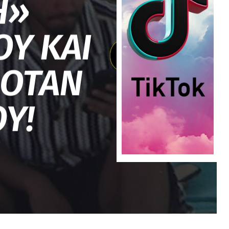
Η»
Υ ΚΑΙ
ΙΟΤΑΝ
Υ!