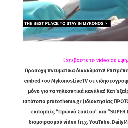
Κατεβάστε το video σε υψη
Προσοχη πνευματικα δικαιώματα! Επιτρέπε
embed του MykonosLiveTV σε ειδησεογραφι
μόνο για τα τηλεοπτικά κανάλια! Κατ’εξα
ιστότοπο protothema.gr (ιδιοκτησίας ΠΡΩΤΟ
εκπομπές “Πρωινό ΣουΣου” και “SUPER 
διαμοιρασμού video (π.χ. YouTube, DailyMot