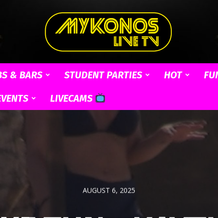
BS & BARS
STUDENT PARTIES
HOT
FU
Mykonos
EVENTS
LIVECAMS
Live
AUGUST 6, 2025
TV