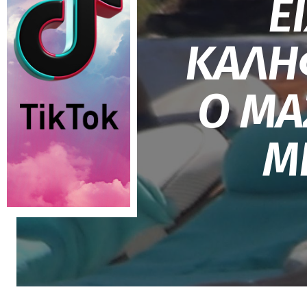
Ε
ΚΑΛΗ
Ο ΜΑ
Μ