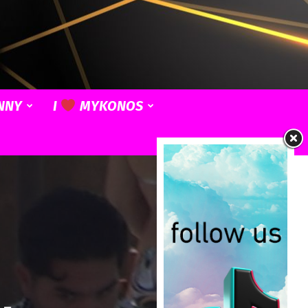
NNY
I
MYKONOS