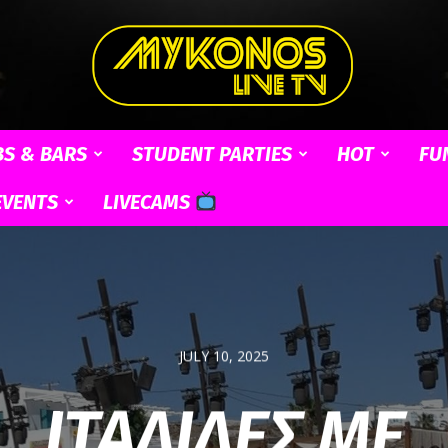
BS & BARS
STUDENT PARTIES
HOT
FU
Mykonos
EVENTS
LIVECAMS
Live
JULY 10, 2025
ΙΤΑΛΙΔΕΣ ΜΕ
TV