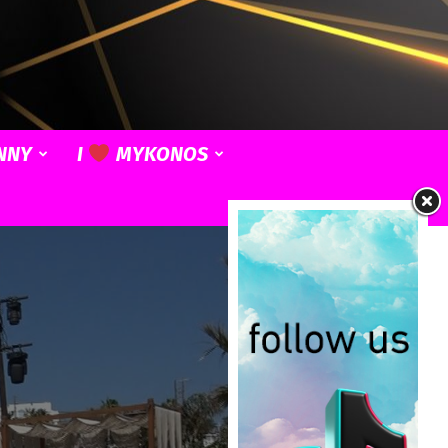
NNY
I
MYKONOS