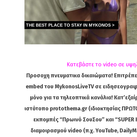
Κατεβάστε το video σε υψη
Προσοχη πνευματικα δικαιώματα! Επιτρέπε
embed του MykonosLiveTV σε ειδησεογραφι
μόνο για τα τηλεοπτικά κανάλια! Κατ’εξα
ιστότοπο protothema.gr (ιδιοκτησίας ΠΡΩΤΟ
εκπομπές “Πρωινό ΣουΣου” και “SUPER 
διαμοιρασμού video (π.χ. YouTube, DailyMot