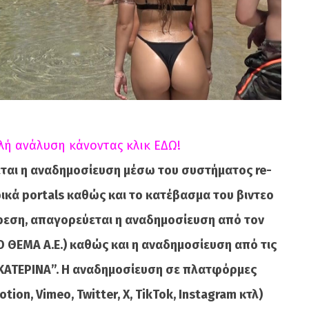
λή ανάλυση κάνοντας κλικ ΕΔΩ!
ται η αναδημοσίευση μέσω του συστήματος re-
κά portals καθώς και το κατέβασμα του βιντεο
ίρεση, απαγορεύεται η αναδημοσίευση από τον
 ΘΕΜΑ A.E.) καθώς και η αναδημοσίευση από τις
ΚΑΤΕΡΙΝΑ”. Η αναδημοσίευση σε πλατφόρμες
ion, Vimeo, Twitter, X, TikTok, Instagram κτλ)