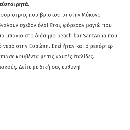
ύεται ρητά.
 τουρίστριες που βρίσκονται στην Μύκονο
βγάλουν σχεδόν όλα! Έτσι, φόρεσαν μαγιώ που
για μπάνιο στο διάσημο beach bar SantAnna που
ό νερό στην Ευρώπη. Εκεί ήταν και ο ρεπόρτερ
ιασε κουβέντα με τις καυτές Ιταλίδες.
ακούς. Δείτε με δική σας ευθύνη!