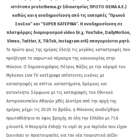
ιστότοπο protothema.gr (ιδιοκτησίας ΠΡΩΤΟ ΘΕΜΑ A.E.)
καθώς και η αναδημοσίευση από τις εκπομπές “Πρωινό
ΣουΣου” και “SUPER ΚΑΤΕΡΙΝΑ”. Η αναδημοσίευση σε
πλατφόρμες διαμοιρασμού video (π.χ. YouTube, DailyMotion,
Vimeo, Twitter, X, TikTok, Instagram κτλ) απαγορεύεται ρητά.
Το πρώτο φως της ημέρας έδειξε τις μεγάλες καταστροφές που
προξένησε το σαρωτικό πέρασμα της κακοκαιρίας στην
Μύκονο. Ο δημοσιογράφος Πέτρος Νάζος με την κάμερά του
Mykonos Live TV κατέγραψε απίστευτες εικόνες με
καταστροφές σε σπίτια, καταστήματα, δρόμους και
αυτοκίνητα. Σύμφωνα με τις καταγραφές του Εθνικού
Αστεροσκοπείου Αθηνών χθές Δευτέρα από την αρχή της
ημέρας μέχρι τις 20:20 το βράδυ, η Μύκονος αναδείχθηκε
πρωταθλήτρια σε ύψος βροχής σε όλη την Ελλάδα με 71,6
χιλιοστά. Η θεομηνία έπληξε το νησί σε μια περίοδο που είχαν
ξεκινήσει οι προετοιμασίες για την νέα τουριστική σεζόν