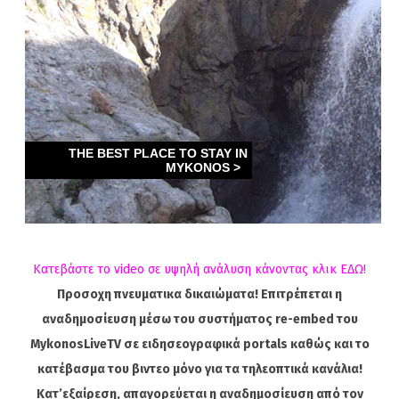
Κατεβάστε το video σε υψηλή ανάλυση κάνοντας κλικ ΕΔΩ!
Προσοχη πνευματικα δικαιώματα! Επιτρέπεται η
αναδημοσίευση μέσω του συστήματος re-embed του
MykonosLiveTV σε ειδησεογραφικά portals καθώς και το
κατέβασμα του βιντεο μόνο για τα τηλεοπτικά κανάλια!
Κατ’εξαίρεση, απαγορεύεται η αναδημοσίευση από τον