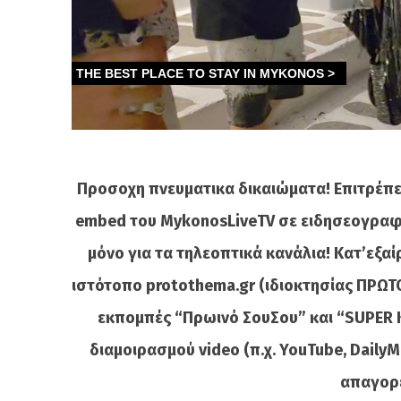
Προσοχη πνευματικα δικαιώματα! Επιτρέπε
embed του MykonosLiveTV σε ειδησεογραφι
μόνο για τα τηλεοπτικά κανάλια! Κατ’εξα
ιστότοπο protothema.gr (ιδιοκτησίας ΠΡΩΤΟ
εκπομπές “Πρωινό ΣουΣου” και “SUPER 
διαμοιρασμού video (π.χ. YouTube, DailyMot
απαγορε