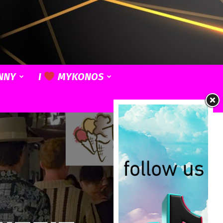
NNY
I
MYKONOS