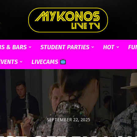
BS & BARS
STUDENT PARTIES
HOT
FU
Mykonos
EVENTS
LIVECAMS
Live
SEPTEMBER 22, 2025
TV