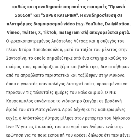
καθώς και η αναδημοσίευση από τις εκπομπές “Πρωινό
ΣουΣου” και “SUPER ΚΑΤΕΡΙΝΑ”. Η αναδημοσίευση σε
πλατφόρμες διαμοιρασμού video (π.χ. YouTube, DailyMotion,
Vimeo, Twitter, X, TikTok, Instagram κτλ) απαγορεύεται ρητά.
Ο φρεσκοπαντρεμένος Απόστολος Λύτρας και η σύζυγός του
πλέον Ντόρα Παπαδοπούλου, μετά το ταξίδι του μέλιτος στην
Σαντορίνη, το οποίο σημαδεύτηκε από ένα ατύχημα καθώς το
σκάφος τους προσάραξε σε ξέρα και βυθίστηκε, δεν πτοήθηκαν
από το απρόβλεπτο περιστατικό και ταξίδεψαν στην Μύκονο,
όπου ο γνωστός ποινικολόγος διατηρεί σπίτι, προκειμένου να
περάσουν τις τελευταίες ημέρες του καλοκαιριού. Ο Νικ
Κουρούμαλος συνάντησε το νιόπαντρο ζευγάρι σε βραδυνή
έξοδό του στα Ματογιάννια. Αφού δέχθηκε τις καθιερωμένες
ευχές, ο Απόστολος Λύτρας μίλησε στον ρεπόρτερ του Mykonos
Live TV για τις διακοπές του στο νησί των Ανέμων ενώ στην
ερώτηση για το ποια εκπομπή του αρέσει δήλωσε ότι περιμένει