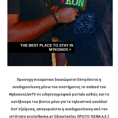
Προσοχη πνευματικα δικαιώματα! Επιτρέπεται η
αναδημοσίευση μέσω του συστήματος re-embed του
MykonosLiveTV σε ειδησεογραφικά portals καθώς και το
κατέβασμα του βιντεο μόνο για τα τηλεοπτικά κανάλια!
Κατ’εξαίρεση, απαγορεύεται η αναδημοσίευση από τον
ιστότοπο protothema.gr (ιδιοκτησίας ΠΡΩΤΟ ΘΕΜΑ A.E.)