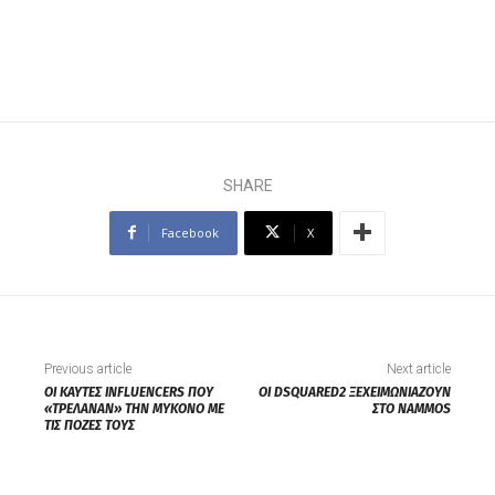
SHARE
Facebook
X
Previous article
Next article
ΟΙ ΚΑΥΤΕΣ INFLUENCERS ΠΟΥ
ΟΙ DSQUARED2 ΞΕΧΕΙΜΩΝΙΑΖΟΥΝ
«ΤΡΕΛΑΝΑΝ» ΤΗΝ ΜΥΚΟΝΟ ΜΕ
ΣΤO NAMMOS
ΤΙΣ ΠΟΖΕΣ ΤΟΥΣ