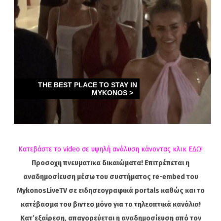
Κατεβάστε το video σε υψηλή ανάλυση κάνοντας κλικ ΕΔΩ!
Προσοχη πνευματικα δικαιώματα! Επιτρέπεται η
αναδημοσίευση μέσω του συστήματος re-embed του
MykonosLiveTV σε ειδησεογραφικά portals καθώς και το
κατέβασμα του βιντεο μόνο για τα τηλεοπτικά κανάλια!
Κατ’εξαίρεση, απαγορεύεται η αναδημοσίευση από τον