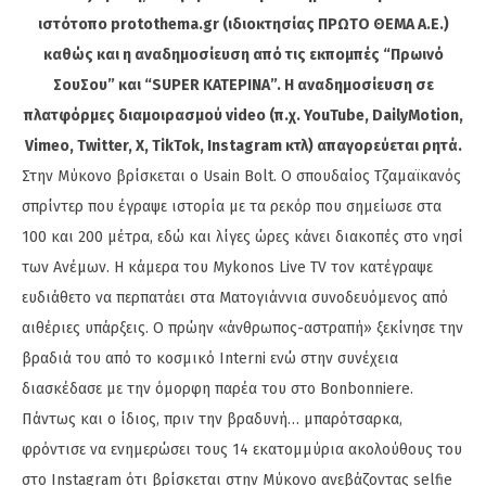
ιστότοπο protothema.gr (ιδιοκτησίας ΠΡΩΤΟ ΘΕΜΑ A.E.)
καθώς και η αναδημοσίευση από τις εκπομπές “Πρωινό
ΣουΣου” και “SUPER ΚΑΤΕΡΙΝΑ”. Η αναδημοσίευση σε
πλατφόρμες διαμοιρασμού video (π.χ. YouTube, DailyMotion,
Vimeo, Twitter, X, TikTok, Instagram κτλ) απαγορεύεται ρητά.
Στην Μύκονο βρίσκεται ο Usain Bolt. Ο σπουδαίος Τζαμαϊκανός
σπρίντερ που έγραψε ιστορία με τα ρεκόρ που σημείωσε στα
100 και 200 μέτρα, εδώ και λίγες ώρες κάνει διακοπές στο νησί
των Ανέμων. Η κάμερα του Mykonos Live TV τον κατέγραψε
ευδιάθετο να περπατάει στα Ματογιάννια συνοδευόμενος από
αιθέριες υπάρξεις. Ο πρώην «άνθρωπος-αστραπή» ξεκίνησε την
βραδιά του από το κοσμικό Interni ενώ στην συνέχεια
διασκέδασε με την όμορφη παρέα του στο Bonbonniere.
Πάντως και ο ίδιος, πριν την βραδυνή… μπαρότσαρκα,
φρόντισε να ενημερώσει τους 14 εκατομμύρια ακολούθους του
στο Instagram ότι βρίσκεται στην Μύκονο ανεβάζοντας selfie