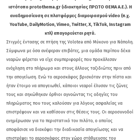
ιστότοπο protothema.gr (ιδιοκτησίας ΠΡΩΤΟ ΘΕΜΑ A.E.). Η
αναδημοσίευση σε πλατφόρμες διαμοιρασμού video (π.χ.
YouTube, DailyMotion, Vimeo, Twitter, X, TikTok, Instagram
κτλ) απαγορεύεται ρητά.
Στιγμές έντασης σε πτήση της Volotea από Μύκονο για Νάπολη.
Σύμφωνα με όσα ανέφεραν επιβάτες, μια ομάδα περίπου δέκα
νεαρών φέρεται να είχε συμπεριφορές που προκάλεσαν
ενόχληση στο πλήρωμα και στους άλλους ταξιδιώτες πριν από
την απογείωση. Ενώ το αεροσκάφος βρισκόταν στην πίστα και
ήταν έτοιμο να απογειωθεί, κάποιοι νεαροί έλυσαν τις ζώνες
τους και σηκώθηκαν όρθιοι αγνοώντας τις οδηγίες του
πληρώματος που τους καλούσαν για λόγους ασφαλείας να
επιστρέψουν και να καθίσουν στις θέσεις τους. Οι αεροσυνοδοί
ενημέρωσαν για το περιστατικό τον πιλότο, ο οποίος
αποφάσισε να διακόψει την διαδικασία απογείωσης και να
επιστρέψει το αεροσκάφος στον χώρο στάθμευσης του