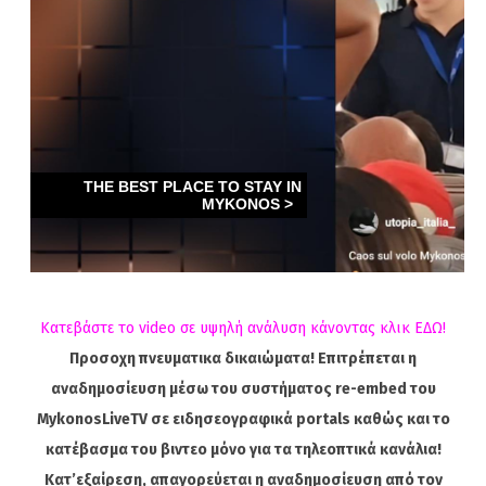
Κατεβάστε το video σε υψηλή ανάλυση κάνοντας κλικ ΕΔΩ!
Προσοχη πνευματικα δικαιώματα! Επιτρέπεται η
αναδημοσίευση μέσω του συστήματος re-embed του
MykonosLiveTV σε ειδησεογραφικά portals καθώς και το
κατέβασμα του βιντεο μόνο για τα τηλεοπτικά κανάλια!
Κατ’εξαίρεση, απαγορεύεται η αναδημοσίευση από τον