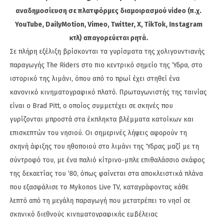
αναδημοσίευση σε πλατφόρμες διαμοιρασμού video (π.χ.
YouTube, DailyMotion, Vimeo, Twitter, X, TikTok, Instagram
κτλ) απαγορεύεται ρητά.
Σε πλήρη εξέλιξη βρίσκονται τα γυρίσματα της χολιγουντιανής
παραγωγής The Riders στο πιο κεντρικό σημείο της Ύδρα, στο
ιστορικό της λιμάνι, όπου από το πρωί έχει στηθεί ένα
κανονικό κινηματογραφικό πλατό. Πρωταγωνιστής της ταινίας
είναι ο Brad Pitt, ο οποίος συμμετέχει σε σκηνές που
γυρίζονται μπροστά στα έκπληκτα βλέμματα κατοίκων και
επισκεπτών του νησιού. Οι σημερινές λήψεις αφορούν τη
σκηνή άφιξης του ηθοποιού στο λιμάνι της Ύδρας μαζί με τη
σύντροφό του, με ένα παλιό κίτρινο-μπλε επιθαλάσσιο σκάφος
της δεκαετίας του ’80, όπως φαίνεται στα αποκλειστικά πλάνα
που εξασφάλισε το Mykonos Live TV, καταγράφοντας κάθε
λεπτό από τη μεγάλη παραγωγή που μετατρέπει το νησί σε
σκηνικό διεθνούς κινηματογραφικής εμβέλειας