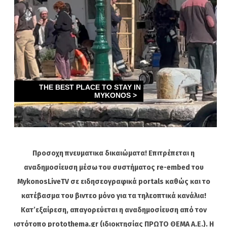
Προσοχη πνευματικα δικαιώματα! Επιτρέπεται η
αναδημοσίευση μέσω του συστήματος re-embed του
MykonosLiveTV σε ειδησεογραφικά portals καθώς και το
κατέβασμα του βιντεο μόνο για τα τηλεοπτικά κανάλια!
Κατ’εξαίρεση, απαγορεύεται η αναδημοσίευση από τον
ιστότοπο protothema.gr (ιδιοκτησίας ΠΡΩΤΟ ΘΕΜΑ A.E.). Η