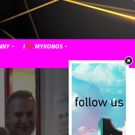
NNY
I
MYKONOS