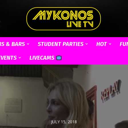
BS & BARS
STUDENT PARTIES
HOT
FU
Mykonos
EVENTS
LIVECAMS
Live
JULY 15, 2018
TV