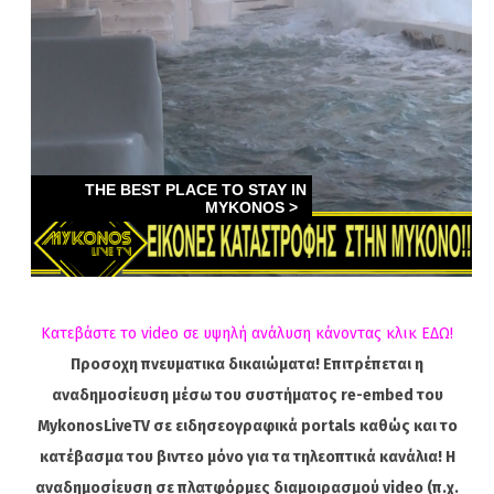
Κατεβάστε το video σε υψηλή ανάλυση κάνοντας κλικ ΕΔΩ!
Προσοχη πνευματικα δικαιώματα! Επιτρέπεται η
αναδημοσίευση μέσω του συστήματος re-embed του
MykonosLiveTV σε ειδησεογραφικά portals καθώς και το
κατέβασμα του βιντεο μόνο για τα τηλεοπτικά κανάλια! Η
αναδημοσίευση σε πλατφόρμες διαμοιρασμού video (π.χ.