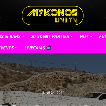
BS & BARS
STUDENT PARTIES
HOT
FU
Mykonos
EVENTS
LIVECAMS
Live
JUNE 24, 2024
TV