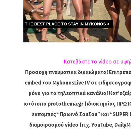
Κατεβάστε το video σε υψη
Προσοχη πνευματικα δικαιώματα! Επιτρέπε
embed του MykonosLiveTV σε ειδησεογραφι
μόνο για τα τηλεοπτικά κανάλια! Κατ’εξα
ιστότοπο protothema.gr (ιδιοκτησίας ΠΡΩΤΟ
εκπομπές “Πρωινό ΣουΣου” και “SUPER 
διαμοιρασμού video (π.χ. YouTube, DailyMot