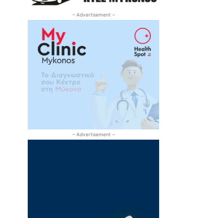
– Advertisement –
– Advertisement –