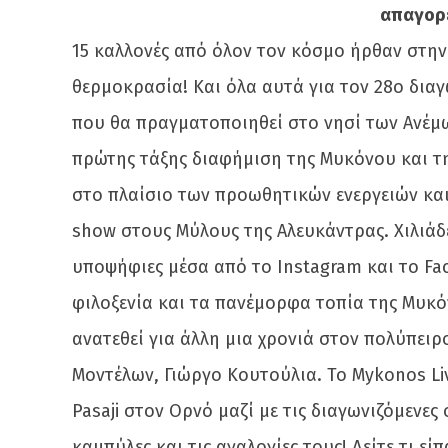
απαγορε
15 καλλονές από όλον τον κόσμο ήρθαν στη
θερμοκρασία! Και όλα αυτά για τον 28ο δι
που θα πραγματοποιηθεί στο νησί των Ανέμω
πρώτης τάξης διαφήμιση της Μυκόνου και της
στο πλαίσιο των προωθητικών ενεργειών και 
show στους Μύλους της Αλευκάντρας. Χιλιάδες
υποψήφιες μέσα από το Instagram και το Fa
φιλοξενία και τα πανέμορφα τοπία της Μυκό
ανατεθεί για άλλη μια χρονιά στον πολύπει
Μοντέλων, Γιώργο Κουτούλια. Το Mykonos Li
Pasaji στον Ορνό μαζί με τις διαγωνιζόμενες
καμπύλες και τις αναλογίες τους! Δείτε τι ε