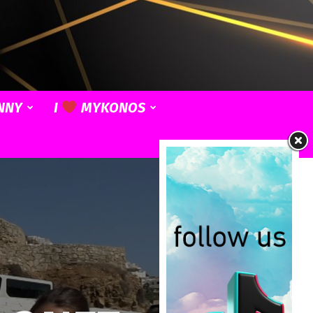
NNY
I
MYKONOS