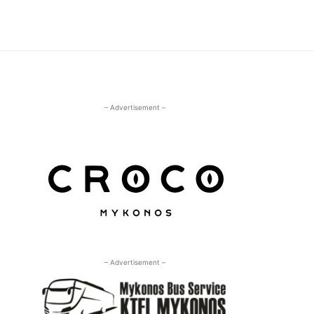
– Advertisement –
– Advertisement –