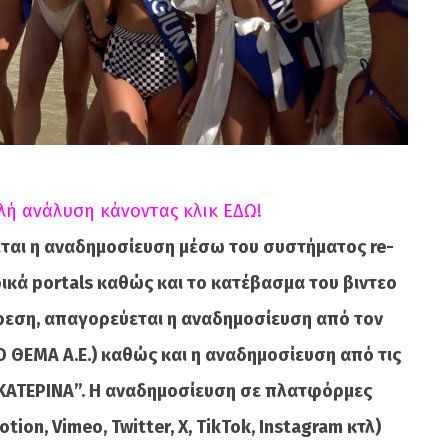
λή ανάλυση κάνοντας κλικ ΕΔΩ!
ται η αναδημοσίευση μέσω του συστήματος re-
κά portals καθώς και το κατέβασμα του βιντεο
ίρεση, απαγορεύεται η αναδημοσίευση από τον
 ΘΕΜΑ A.E.) καθώς και η αναδημοσίευση από τις
ΚΑΤΕΡΙΝΑ”. Η αναδημοσίευση σε πλατφόρμες
ion, Vimeo, Twitter, X, TikTok, Instagram κτλ)