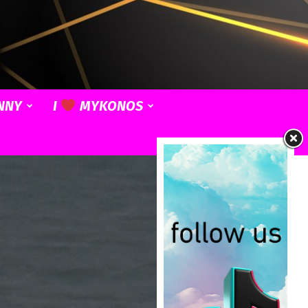
NNY
I
MYKONOS