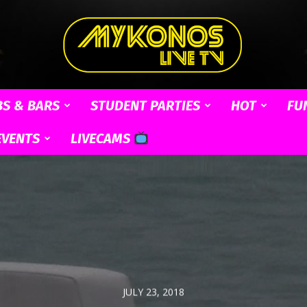
BS & BARS
STUDENT PARTIES
HOT
FU
Mykonos
EVENTS
LIVECAMS
Live
JULY 23, 2018
TV