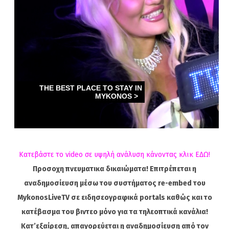
Κατεβάστε το video σε υψηλή ανάλυση κάνοντας κλικ ΕΔΩ!
Προσοχη πνευματικα δικαιώματα! Επιτρέπεται η
αναδημοσίευση μέσω του συστήματος re-embed του
MykonosLiveTV σε ειδησεογραφικά portals καθώς και το
κατέβασμα του βιντεο μόνο για τα τηλεοπτικά κανάλια!
Κατ’εξαίρεση, απαγορεύεται η αναδημοσίευση από τον