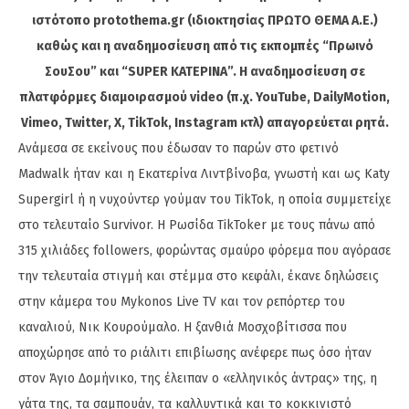
ιστότοπο protothema.gr (ιδιοκτησίας ΠΡΩΤΟ ΘΕΜΑ A.E.)
καθώς και η αναδημοσίευση από τις εκπομπές “Πρωινό
ΣουΣου” και “SUPER ΚΑΤΕΡΙΝΑ”. Η αναδημοσίευση σε
πλατφόρμες διαμοιρασμού video (π.χ. YouTube, DailyMotion,
Vimeo, Twitter, X, TikTok, Instagram κτλ) απαγορεύεται ρητά.
Ανάμεσα σε εκείνους που έδωσαν το παρών στο φετινό
Madwalk ήταν και η Εκατερίνα Λιντβίνοβα, γνωστή και ως Katy
Supergirl ή η νυχούντερ γούμαν του TikTok, η οποία συμμετείχε
στο τελευταίο Survivor. H Ρωσίδα TikToker με τους πάνω από
315 χιλιάδες followers, φορώντας σμαύρο φόρεμα που αγόρασε
την τελευταία στιγμή και στέμμα στο κεφάλι, έκανε δηλώσεις
στην κάμερα του Mykonos Live TV και τον ρεπόρτερ του
καναλιού, Νικ Κουρούμαλο. Η ξανθιά Μοσχοβίτισσα που
αποχώρησε από το ριάλιτι επιβίωσης ανέφερε πως όσο ήταν
στον Άγιο Δομήνικο, της έλειπαν ο «ελληνικός άντρας» της, η
γάτα της, τα σαμπουάν, τα καλλυντικά και το κοκκινιστό