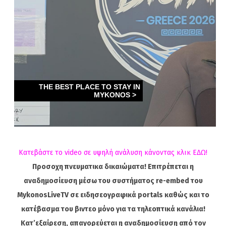
Κατεβάστε το video σε υψηλή ανάλυση κάνοντας κλικ ΕΔΩ!
Προσοχη πνευματικα δικαιώματα! Επιτρέπεται η
αναδημοσίευση μέσω του συστήματος re-embed του
MykonosLiveTV σε ειδησεογραφικά portals καθώς και το
κατέβασμα του βιντεο μόνο για τα τηλεοπτικά κανάλια!
Κατ’εξαίρεση, απαγορεύεται η αναδημοσίευση από τον