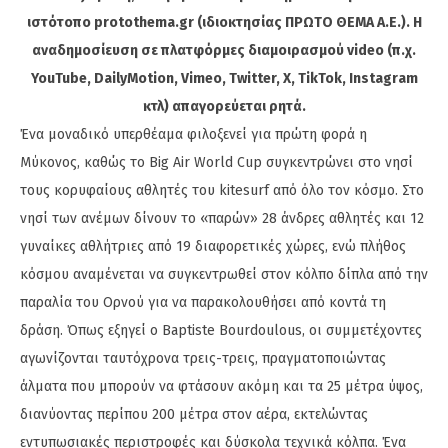
ιστότοπο protothema.gr (ιδιοκτησίας ΠΡΩΤΟ ΘΕΜΑ A.E.). Η
αναδημοσίευση σε πλατφόρμες διαμοιρασμού video (π.χ.
YouTube, DailyMotion, Vimeo, Twitter, X, TikTok, Instagram
κτλ) απαγορεύεται ρητά.
Ένα μοναδικό υπερθέαμα φιλοξενεί για πρώτη φορά η
Μύκονος, καθώς το Big Air World Cup συγκεντρώνει στο νησί
τους κορυφαίους αθλητές του kitesurf από όλο τον κόσμο. Στο
νησί των ανέμων δίνουν το «παρών» 28 άνδρες αθλητές και 12
γυναίκες αθλήτριες από 19 διαφορετικές χώρες, ενώ πλήθος
κόσμου αναμένεται να συγκεντρωθεί στον κόλπο δίπλα από την
παραλία του Ορνού για να παρακολουθήσει από κοντά τη
δράση. Όπως εξηγεί ο Baptiste Bourdoulous, οι συμμετέχοντες
αγωνίζονται ταυτόχρονα τρεις-τρεις, πραγματοποιώντας
άλματα που μπορούν να φτάσουν ακόμη και τα 25 μέτρα ύψος,
διανύοντας περίπου 200 μέτρα στον αέρα, εκτελώντας
εντυπωσιακές περιστροφές και δύσκολα τεχνικά κόλπα. Ένα