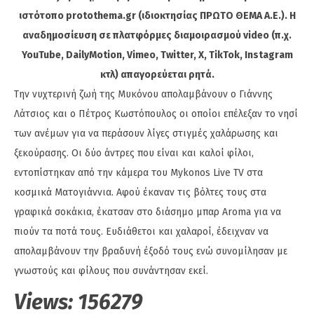
ιστότοπο protothema.gr (ιδιοκτησίας ΠΡΩΤΟ ΘΕΜΑ A.E.). Η
αναδημοσίευση σε πλατφόρμες διαμοιρασμού video (π.χ.
YouTube, DailyMotion, Vimeo, Twitter, X, TikTok, Instagram
κτλ) απαγορεύεται ρητά.
Την νυχτερινή ζωή της Μυκόνου απολαμβάνουν ο Γιάννης
Λάτσιος και ο Πέτρος Κωστόπουλος οι οποίοι επέλεξαν το νησί
των ανέμων για να περάσουν λίγες στιγμές χαλάρωσης και
ξεκούρασης. Οι δύο άντρες που είναι και καλοί φίλοι,
εντοπίστηκαν από την κάμερα του Mykonos Live TV στα
κοσμικά Ματογιάννια. Αφού έκαναν τις βόλτες τους στα
γραφικά σοκάκια, έκατσαν στο διάσημο μπαρ Aroma για να
πιούν τα ποτά τους. Ευδιάθετοι και χαλαροί, έδειχναν να
απολαμβάνουν την βραδυνή έξοδό τους ενώ συνομίλησαν με
γνωστούς και φίλους που συνάντησαν εκεί.
Views:
156279