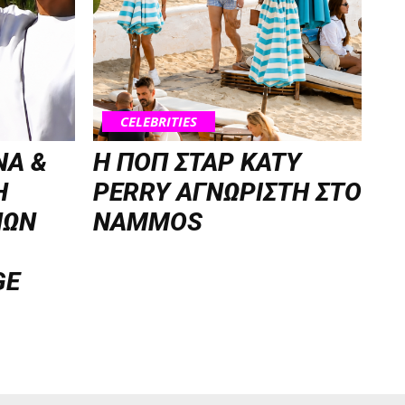
CELEBRITIES
NA &
H ΠΟΠ ΣΤΑΡ KATY
Η
PERRY ΑΓΝΩΡΙΣΤΗ ΣΤΟ
ΝΩΝ
NAMMOS
GE