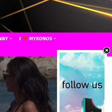
NNY
I
MYKONOS