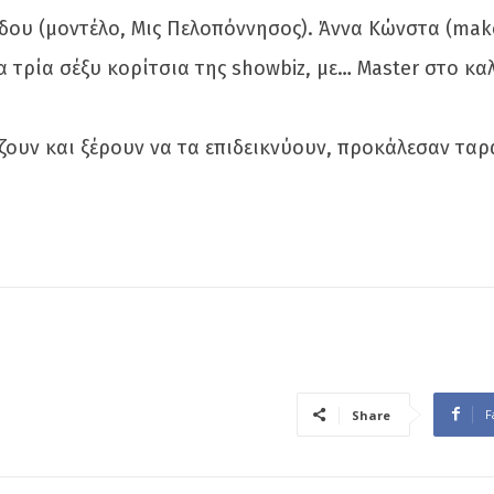
δου (μοντέλο, Μις Πελοπόννησος). Άννα Κώνστα (make
Τα τρία σέξυ κορίτσια της showbiz, με… Μaster στο 
.
ζουν και ξέρουν να τα επιδεικνύουν, προκάλεσαν ταρ
F
Share