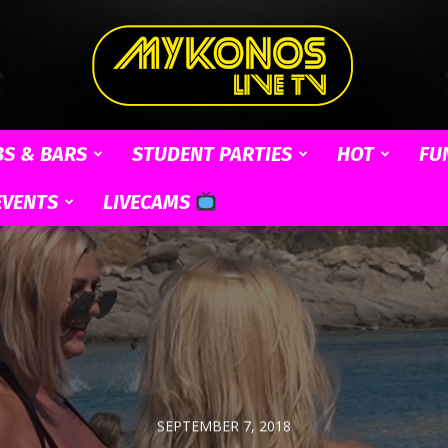
BS & BARS
STUDENT PARTIES
HOT
FU
Mykonos
EVENTS
LIVECAMS
Live
SEPTEMBER 7, 2018
TV