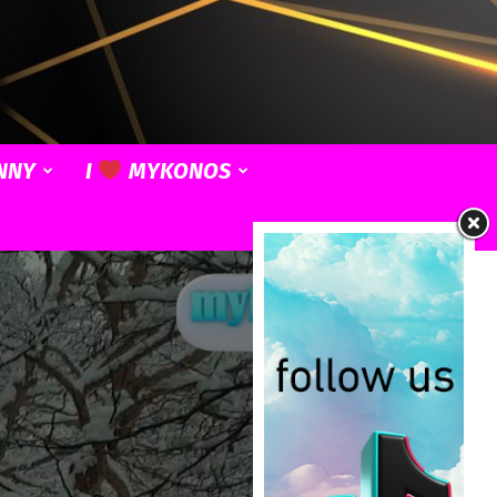
NNY
I
MYKONOS