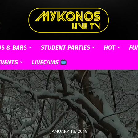
BS & BARS
STUDENT PARTIES
HOT
FU
Mykonos
EVENTS
LIVECAMS
Live
JANUARY 13, 2019
TV