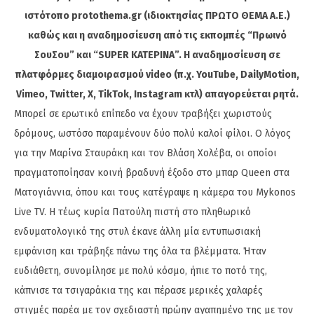
ιστότοπο protothema.gr (ιδιοκτησίας ΠΡΩΤΟ ΘΕΜΑ A.E.)
καθώς και η αναδημοσίευση από τις εκπομπές “Πρωινό
ΣουΣου” και “SUPER ΚΑΤΕΡΙΝΑ”. Η αναδημοσίευση σε
πλατφόρμες διαμοιρασμού video (π.χ. YouTube, DailyMotion,
Vimeo, Twitter, X, TikTok, Instagram κτλ) απαγορεύεται ρητά.
Μπορεί σε ερωτικό επίπεδο να έχουν τραβήξει χωριστούς
δρόμους, ωστόσο παραμένουν δύο πολύ καλοί φίλοι. Ο λόγος
για την Μαρίνα Σταυράκη και τον Βλάση Χολέβα, οι οποίοι
πραγματοποίησαν κοινή βραδυνή έξοδο στο μπαρ Queen στα
Ματογιάννια, όπου και τους κατέγραψε η κάμερα του Mykonos
Live TV. H τέως κυρία Πατούλη πιστή στο πληθωρικό
ενδυματολογικό της στυλ έκανε άλλη μία εντυπωσιακή
εμφάνιση και τράβηξε πάνω της όλα τα βλέμματα. Ήταν
ευδιάθετη, συνομίλησε με πολύ κόσμο, ήπιε το ποτό της,
κάπνισε τα τσιγαράκια της και πέρασε μερικές χαλαρές
στιγμές παρέα με τον σχεδιαστή πρώην αγαπημένο της με τον