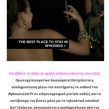
Κατεβάστε το video σε υψηλή ανάλυση κάνοντας κλικ ΕΔΩ!
Προσοχη πνευματικα δικαιώματα! Επιτρέπεται η
αναδημοσίευση μέσω του συστήματος re-embed του
MykonosLiveTV σε ειδησεογραφικά portals καθώς και το
κατέβασμα του βιντεο μόνο για τα τηλεοπτικά κανάλια!
Κατ’εξαίρεση, απαγορεύεται η αναδημοσίευση από τον