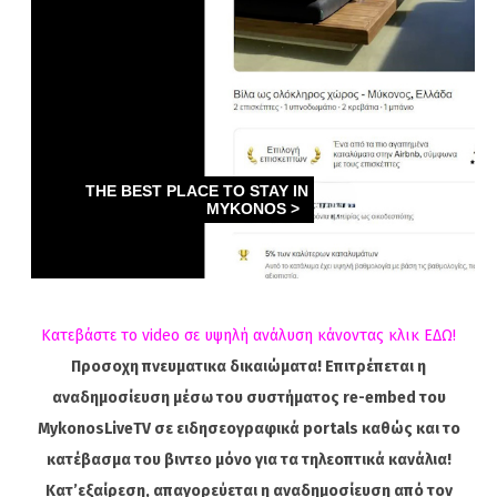
Κατεβάστε το video σε υψηλή ανάλυση κάνοντας κλικ ΕΔΩ!
Προσοχη πνευματικα δικαιώματα! Επιτρέπεται η
αναδημοσίευση μέσω του συστήματος re-embed του
MykonosLiveTV σε ειδησεογραφικά portals καθώς και το
κατέβασμα του βιντεο μόνο για τα τηλεοπτικά κανάλια!
Κατ’εξαίρεση, απαγορεύεται η αναδημοσίευση από τον