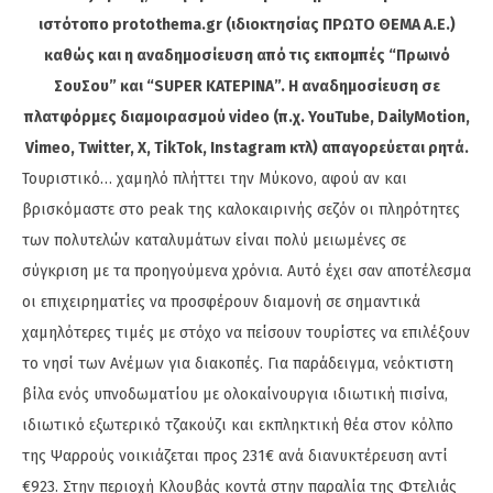
ιστότοπο protothema.gr (ιδιοκτησίας ΠΡΩΤΟ ΘΕΜΑ A.E.)
καθώς και η αναδημοσίευση από τις εκπομπές “Πρωινό
ΣουΣου” και “SUPER ΚΑΤΕΡΙΝΑ”. Η αναδημοσίευση σε
πλατφόρμες διαμοιρασμού video (π.χ. YouTube, DailyMotion,
Vimeo, Twitter, X, TikTok, Instagram κτλ) απαγορεύεται ρητά.
Τουριστικό… χαμηλό πλήττει την Μύκονο, αφού αν και
βρισκόμαστε στο peak της καλοκαιρινής σεζόν οι πληρότητες
των πολυτελών καταλυμάτων είναι πολύ μειωμένες σε
σύγκριση με τα προηγούμενα χρόνια. Αυτό έχει σαν αποτέλεσμα
οι επιχειρηματίες να προσφέρουν διαμονή σε σημαντικά
χαμηλότερες τιμές με στόχο να πείσουν τουρίστες να επιλέξουν
το νησί των Ανέμων για διακοπές. Για παράδειγμα, νεόκτιστη
βίλα ενός υπνοδωματίου με ολοκαίνουργια ιδιωτική πισίνα,
ιδιωτικό εξωτερικό τζακούζι και εκπληκτική θέα στον κόλπο
της Ψαρρούς νοικιάζεται προς 231€ ανά διανυκτέρευση αντί
€923. Στην περιοχή Κλουβάς κοντά στην παραλία της Φτελιάς