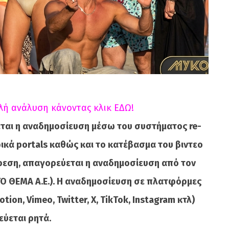
λή ανάλυση κάνοντας κλικ ΕΔΩ!
ται η αναδημοσίευση μέσω του συστήματος re-
κά portals καθώς και το κατέβασμα του βιντεο
ίρεση, απαγορεύεται η αναδημοσίευση από τον
ΤΟ ΘΕΜΑ A.E.). Η αναδημοσίευση σε πλατφόρμες
ion, Vimeo, Twitter, X, TikTok, Instagram κτλ)
ύεται ρητά.