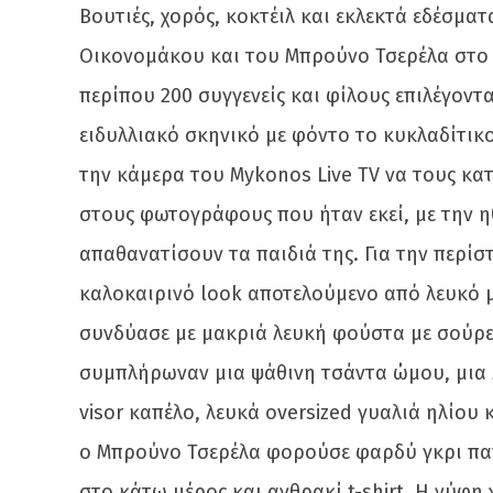
Βουτιές, χορός, κοκτέιλ και εκλεκτά εδέσμα
Οικονομάκου και του Μπρούνο Τσερέλα στο 
περίπου 200 συγγενείς και φίλους επιλέγοντ
ειδυλλιακό σκηνικό με φόντο το κυκλαδίτικ
την κάμερα του Mykonos Live TV να τους κα
στους φωτογράφους που ήταν εκεί, με την η
απαθανατίσουν τα παιδιά της. Για την περί
καλοκαιρινό look αποτελούμενο από λευκό 
συνδύασε με μακριά λευκή φούστα με σούρε
συμπλήρωναν μια ψάθινη τσάντα ώμου, μια λ
visor καπέλο, λευκά oversized γυαλιά ηλίου
ο Μπρούνο Τσερέλα φορούσε φαρδύ γκρι παν
στο κάτω μέρος και ανθρακί t-shirt. Η νύφη