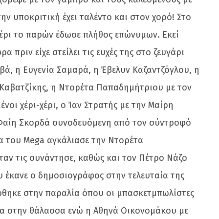
ν υποκριτική έχει ταλέντο και στον χορό! Στο
μέρι το παρών έδωσε πλήθος επώνυμων. Εκεί
 πριν είχε στείλει τις ευχές της στο ζευγάρι
βά, η Ευγενία Σαμαρά, η Έβελυν Καζαντζόγλου, η
 Καβατζίκης, η Ντορέτα Παπαδημήτριου με τον
οι χέρι-χέρι, ο Ίαν Στρατής με την Μαίρη
 Φαίη Σκορδά συνοδευόμενη από τον σύντροφό
α του Mega αγκάλιασε την Ντορέτα
αν τις συνάντησε, καθώς και τον Πέτρο Νάζο
υ έκανε ο δημοσιογράφος στην τελευταία της
ρθηκε στην παραλία όπου οι μπασκετμπωλίστες
σα στην θάλασσα ενώ η Αθηνά Οικονομάκου με