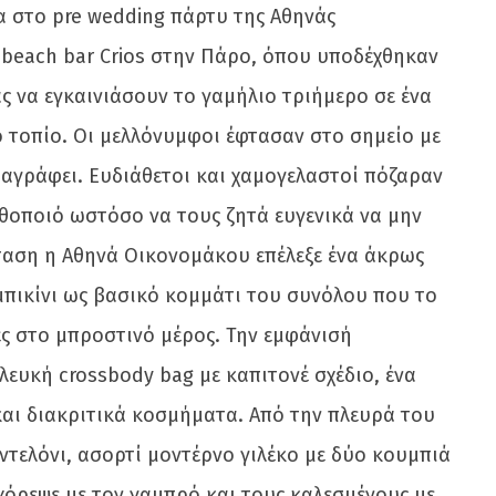
τα στο pre wedding πάρτυ της Αθηνάς
beach bar Crios στην Πάρο, όπου υποδέχθηκαν
ας να εγκαινιάσουν το γαμήλιο τριήμερο σε ένα
ο τοπίο. Οι μελλόνυμφοι έφτασαν στο σημείο με
ταγράφει. Ευδιάθετοι και χαμογελαστοί πόζαραν
θοποιό ωστόσο να τους ζητά ευγενικά να μην
σταση η Αθηνά Οικονομάκου επέλεξε ένα άκρως
μπικίνι ως βασικό κομμάτι του συνόλου που το
ς στο μπροστινό μέρος. Την εμφάνισή
ευκή crossbody bag με καπιτονέ σχέδιο, ένα
 και διακριτικά κοσμήματα. Από την πλευρά του
τελόνι, ασορτί μοντέρνο γιλέκο με δύο κουμπιά
 χόρεψε με τον γαμπρό και τους καλεσμένους με