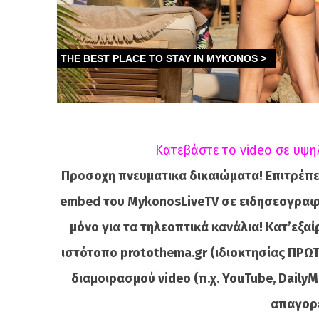
Κατεβάστε το video σε υψη
Προσοχη πνευματικα δικαιώματα! Επιτρέπε
embed του MykonosLiveTV σε ειδησεογραφι
μόνο για τα τηλεοπτικά κανάλια! Κατ’εξα
ιστότοπο protothema.gr (ιδιοκτησίας ΠΡΩ
διαμοιρασμού video (π.χ. YouTube, DailyMot
απαγορε