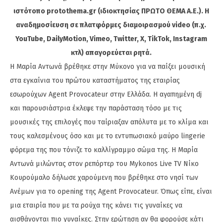
ιστότοπο protothema.gr (ιδιοκτησίας ΠΡΩΤΟ ΘΕΜΑ A.E.). Η
αναδημοσίευση σε πλατφόρμες διαμοιρασμού video (π.χ.
YouTube, DailyMotion, Vimeo, Twitter, X, TikTok, Instagram
κτλ) απαγορεύεται ρητά.
Η Μαρία Αντωνά βρέθηκε στην Μύκονο για να παίξει μουσική
στα εγκαίνια του πρώτου καταστήματος της εταιρίας
εσωρούχων Agent Provocateur στην Ελλάδα. Η αγαπημένη dj
και παρουσιάστρια έκλεψε την παράσταση τόσο με τις
μουσικές της επιλογές που ταίριαξαν απόλυτα με το κλίμα και
τους καλεσμένους όσο και με το εντυπωσιακό μαύρο lingerie
φόρεμα της που τόνιζε το καλλίγραμμο σώμα της. Η Μαρία
Αντωνά μιλώντας στον ρεπόρτερ του Mykonos Live TV Νίκο
Κουρούμαλο δήλωσε χαρούμενη που βρέθηκε στο νησί των
Ανέμων για το opening της Agent Provocateur. Όπως είπε, είναι
μια εταιρία που με τα ρούχα της κάνει τις γυναίκες να
αισθάνονται πιο γυναίκες. Στην ερώτηση αν θα φορούσε κάτι