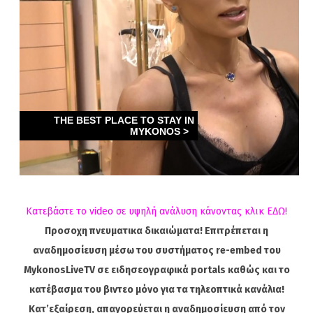
Κατεβάστε το video σε υψηλή ανάλυση κάνοντας κλικ ΕΔΩ!
Προσοχη πνευματικα δικαιώματα! Επιτρέπεται η
αναδημοσίευση μέσω του συστήματος re-embed του
MykonosLiveTV σε ειδησεογραφικά portals καθώς και το
κατέβασμα του βιντεο μόνο για τα τηλεοπτικά κανάλια!
Κατ’εξαίρεση, απαγορεύεται η αναδημοσίευση από τον