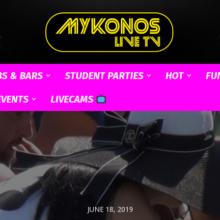
BS & BARS
STUDENT PARTIES
HOT
FU
Mykonos
EVENTS
LIVECAMS
Live
JUNE 18, 2019
TV