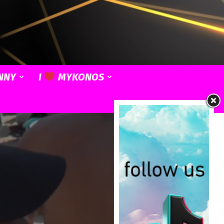
NNY
I
MYKONOS