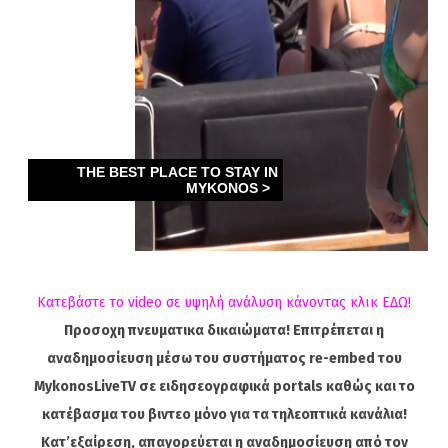
Κατεβάστε το video σε υψηλή ανάλυση κάνοντας κλικ ΕΔΩ!
Προσοχη πνευματικα δικαιώματα! Επιτρέπεται η
αναδημοσίευση μέσω του συστήματος re-embed του
MykonosLiveTV σε ειδησεογραφικά portals καθώς και το
κατέβασμα του βιντεο μόνο για τα τηλεοπτικά κανάλια!
Κατ’εξαίρεση, απαγορεύεται η αναδημοσίευση από τον