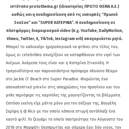
ιστότοπο protothema.gr (ιδιοκτησίας ΠΡΩΤΟ ΘΕΜΑ A.E.)
καθώς και η αναδημοσίευση από τις εκπομπές “Πρωινό
ΣουΣου” και “SUPER ΚΑΤΕΡΙΝΑ”. Η αναδημοσίευση σε
πλατφόρμες διαμοιρασμού video (π.χ. YouTube, DailyMotion,
Vimeo, Twitter, X, TikTok, Instagram κτλ) απαγορεύεται ρητά.
Μπορεί το καλοκαίρι ημερολογιακά να φτάνει στο τέλος του,
όμως οι celebrities συνεχίζουν να καταφθάνουν στο νησί των
Ανέμων. Ανάμεσα τους είναι και η Κατερίνα Στικούδη. Η
τραγουδίστρια και παρουσιάστρια πρόσφερε πλούσιο θέαμα
στο Jackie O’ Beach στο Super Paradise. Φορώντας ένα
αποκαλυπτικό μπικίνι στις αποχρώσεις του πρασίνου και του
μπλε περιέφερε τις καμπύλες της μαγνητίζοντας τα βλέμματα.
Ωστόσο εκείνη είχε μάτια μόνο για τον σύζυγο της, Βαγγέλη
Σερίφη ή dj Rico με τον οποίο κάποια στιγμή αντάλλαξε ένα
καυτό φιλί. Το ζευγάρι το οποίο παντρεύτηκε τον Αύγουστο του
2018 στο Μορφάτι Θεσπρωτίας και σήμερα έχει δύο γιους, τον