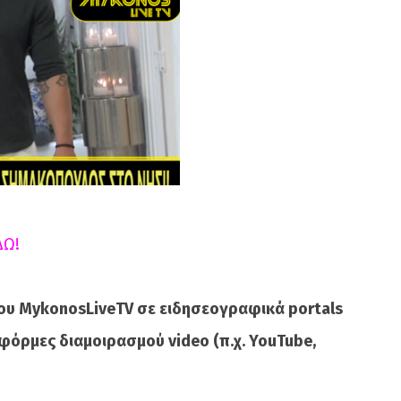
ΔΩ!
ου MykonosLiveTV σε ειδησεογραφικά portals
φόρμες διαμοιρασμού video (π.χ. YouTube,