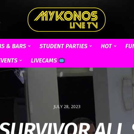
BS & BARS
STUDENT PARTIES
HOT
FU
Mykonos
EVENTS
LIVECAMS
Live
JULY 28, 2023
SURVIVOR ALL
TV