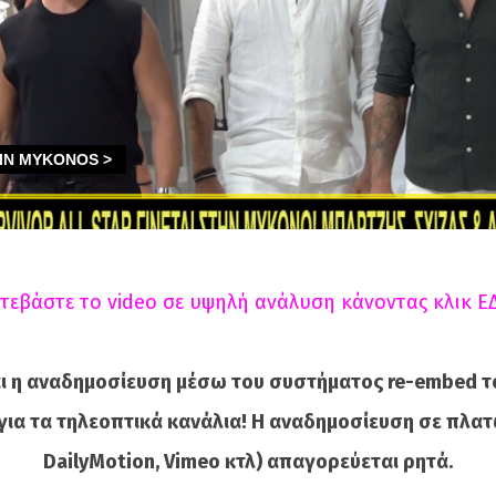
τεβάστε το video σε υψηλή ανάλυση κάνοντας κλικ Ε
ι η αναδημοσίευση μέσω του συστήματος re-embed τ
για τα τηλεοπτικά κανάλια! Η αναδημοσίευση σε πλατ
DailyMotion, Vimeo κτλ) απαγορεύεται ρητά.