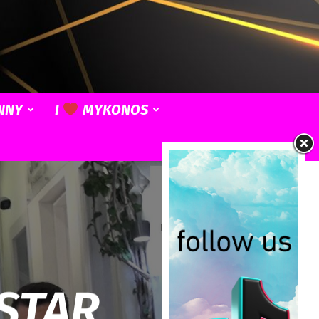
NNY
I
MYKONOS
 STAR