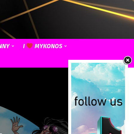
NNY
I
MYKONOS