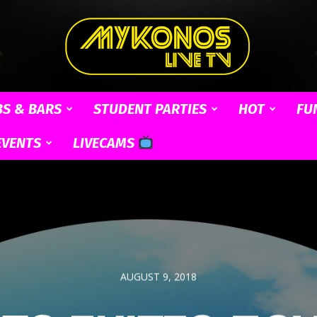
BS & BARS
STUDENT PARTIES
HOT
FU
Mykonos
EVENTS
LIVECAMS
Live
AUGUST 9, 2018
TV