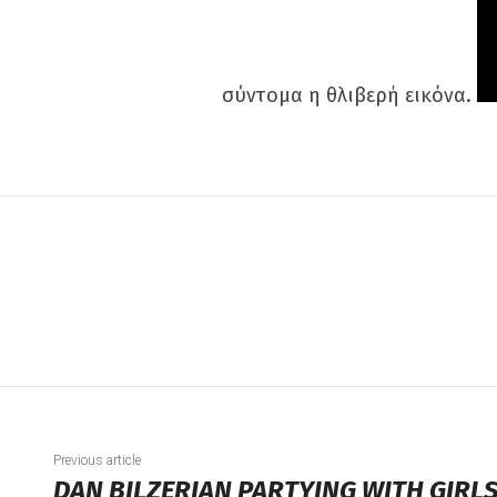
σύντομα η θλιβερή εικόνα.
Previous article
DAN BILZERIAN PARTYING WITH GIRL