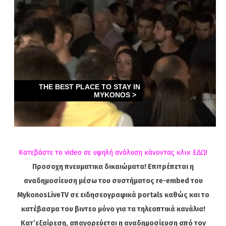
Κατεβάστε το video σε υψηλή ανάλυση κάνοντας κλικ ΕΔΩ!
Προσοχη πνευματικα δικαιώματα! Επιτρέπεται η
αναδημοσίευση μέσω του συστήματος re-embed του
MykonosLiveTV σε ειδησεογραφικά portals καθώς και το
κατέβασμα του βιντεο μόνο για τα τηλεοπτικά κανάλια!
Κατ’εξαίρεση, απαγορεύεται η αναδημοσίευση από τον