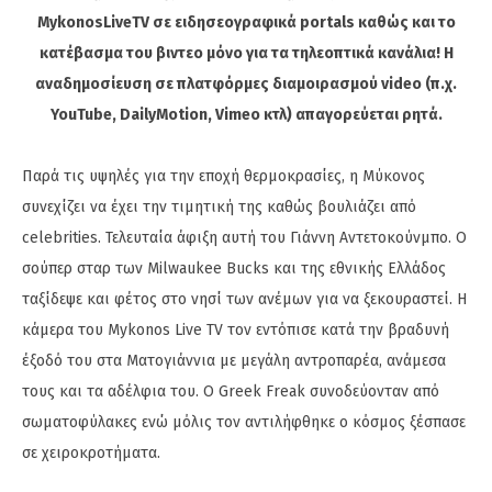
MykonosLiveTV σε ειδησεογραφικά portals καθώς και το
κατέβασμα του βιντεο μόνο για τα τηλεοπτικά κανάλια! Η
αναδημοσίευση σε πλατφόρμες διαμοιρασμού video (π.χ.
YouTube, DailyMotion, Vimeo κτλ) απαγορεύεται ρητά.
Παρά τις υψηλές για την εποχή θερμοκρασίες, η Μύκονος
συνεχίζει να έχει την τιμητική της καθώς βουλιάζει από
celebrities. Τελευταία άφιξη αυτή του Γιάννη Αντετοκούνμπο. Ο
σούπερ σταρ των Milwaukee Bucks και της εθνικής Ελλάδος
ταξίδεψε και φέτος στο νησί των ανέμων για να ξεκουραστεί. Η
κάμερα του Mykonos Live TV τον εντόπισε κατά την βραδυνή
έξοδό του στα Ματογιάννια με μεγάλη αντροπαρέα, ανάμεσα
τους και τα αδέλφια του. Ο Greek Freak συνοδεύονταν από
σωματοφύλακες ενώ μόλις τον αντιλήφθηκε ο κόσμος ξέσπασε
σε χειροκροτήματα.