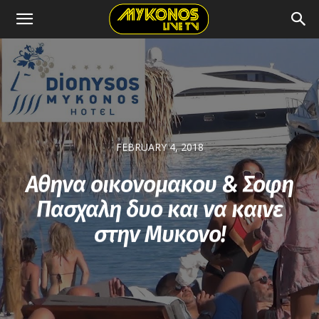
FEBRUARY 4, 2018
Αθηνα οικονομακου & Σοφη
Πασχαλη δυο και να καινε
στην Μυκονο!