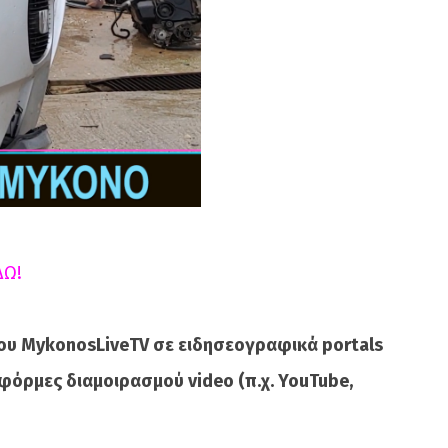
ΔΩ!
ου MykonosLiveTV σε ειδησεογραφικά portals
φόρμες διαμοιρασμού video (π.χ. YouTube,