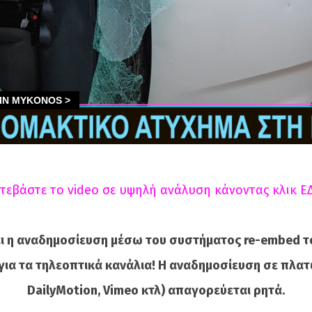
τεβάστε το video σε υψηλή ανάλυση κάνοντας κλικ Ε
ι η αναδημοσίευση μέσω του συστήματος re-embed τ
για τα τηλεοπτικά κανάλια! Η αναδημοσίευση σε πλατ
DailyMotion, Vimeo κτλ) απαγορεύεται ρητά.