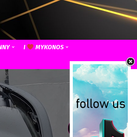
NNY
I
MYKONOS