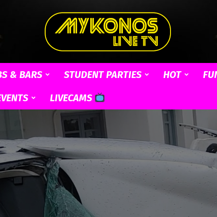
BS & BARS
STUDENT PARTIES
HOT
FU
Mykonos
EVENTS
LIVECAMS
Live
TV