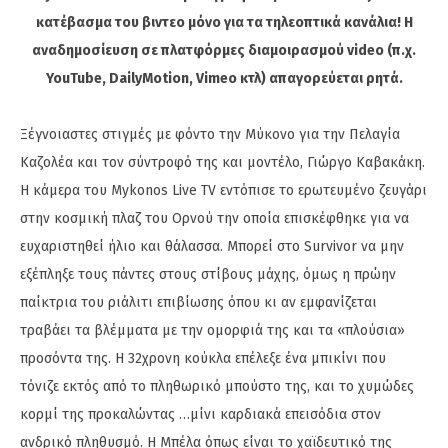
κατέβασμα του βιντεο μόνο για τα τηλεοπτικά κανάλια! Η
αναδημοσίευση σε πλατφόρμες διαμοιρασμού video (π.χ.
YouTube, DailyMotion, Vimeo κτλ) απαγορεύεται ρητά.
Ξέγνοιαστες στιγμές με φόντο την Μύκονο για την Πελαγία
Καζολέα και τον σύντροφό της και μοντέλο, Γιώργο Καβακάκη.
Η κάμερα του Mykonos Live TV εντόπισε το ερωτευμένο ζευγάρι
στην κοσμική πλαζ του Ορνού την οποία επισκέφθηκε για να
ευχαριστηθεί ήλιο και θάλασσα. Μπορεί στο Survivor να μην
εξέπληξε τους πάντες στους στίβους μάχης, όμως η πρώην
παίκτρια του ριάλιτι επιβίωσης όπου κι αν εμφανίζεται
τραβάει τα βλέμματα με την ομορφιά της και τα «πλούσια»
προσόντα της. Η 32χρονη κούκλα επέλεξε ένα μπικίνι που
τόνιζε εκτός από το πληθωρικό μπούστο της, και το χυμώδες
κορμί της προκαλώντας …μίνι καρδιακά επεισόδια στον
ανδρικό πληθυσμό. Η Μπέλα όπως είναι το χαϊδευτικό της