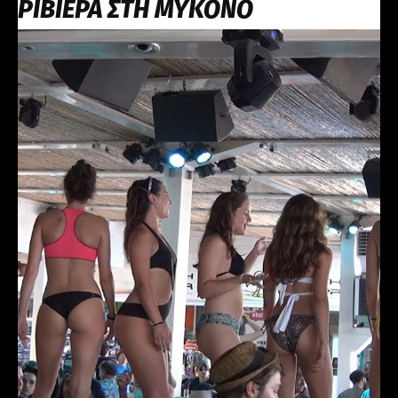
ΡΙΒΙΕΡΑ ΣΤΗ ΜΥΚΟΝΟ