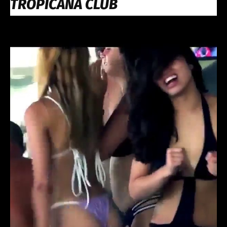
TROPICANA CLUB