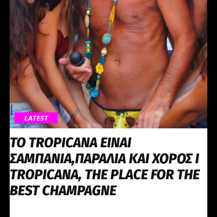
LATEST
TO TROPICANA ΕΙΝΑΙ
ΣΑΜΠΑΝΙΑ,ΠΑΡΑΛΙΑ ΚΑΙ ΧΟΡΟΣ Ι
TROPICANA, THE PLACE FOR THE
BEST CHAMPAGNE