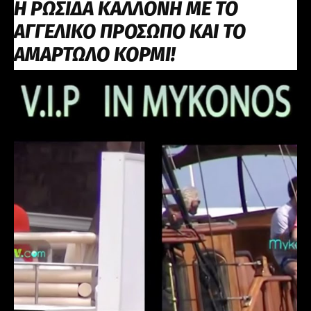
Η ΡΩΣΙΔΑ ΚΑΛΛΟΝΗ ΜΕ ΤΟ
ΑΓΓΕΛΙΚΟ ΠΡΟΣΩΠΟ ΚΑΙ ΤΟ
ΑΜΑΡΤΩΛΟ ΚΟΡΜΙ!