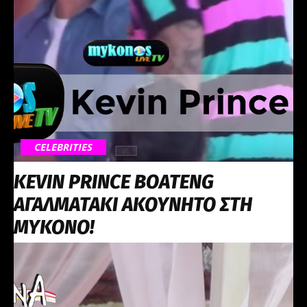
CELEBRITIES
KEVIN PRINCE BOATENG
ΑΓΑΛΜΑΤΑΚΙ ΑΚΟΥΝΗΤΟ ΣΤΗ
ΜΥΚΟΝΟ!