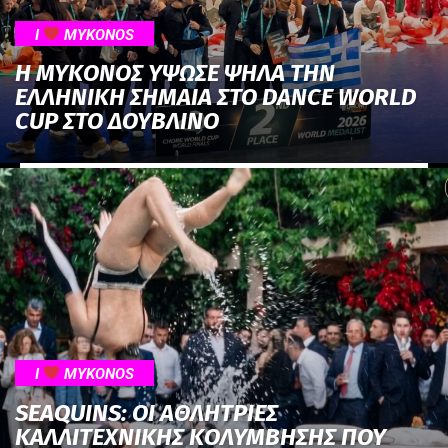
I
MYKONOS
Η ΜΥΚΟΝΟΣ ΥΨΩΣΕ ΨΗΛΑ ΤΗΝ
ΕΛΛΗΝΙΚΗ ΣΗΜΑΙΑ ΣTO DANCE WORLD
CUP ΣΤΟ ΔΟΥΒΛΙΝΟ
I
MYKONOS
SEAQUINS: ΟΙ ΑΘΛΗΤΡΙΕΣ
ΚΑΛΛΙΤΕΧΝΙΚΗΣ ΚΟΛΥΜΒΗΣΗΣ ΠΟΥ