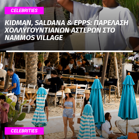
CELEBRITIES
KIDMAN, SALDANA & EPPS: ΠΑΡΕΛΑΣΗ
ΧΟΛΛΥΓΟΥΝΤΙΑΝΩΝ ΑΣΤΕΡΩΝ ΣΤΟ
NAMMOS VILLAGE
CELEBRITIES