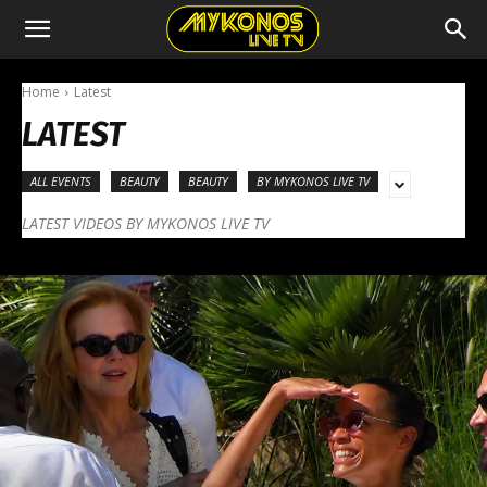
Home
Latest
LATEST
ALL EVENTS
BEAUTY
BEAUTY
BY MYKONOS LIVE TV
LATEST VIDEOS BY MYKONOS LIVE TV