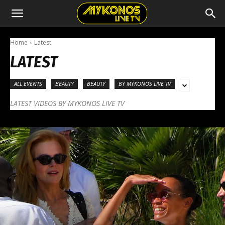
Home
Latest
LATEST
ALL EVENTS
BEAUTY
BEAUTY
BY MYKONOS LIVE TV
LATEST VIDEOS BY MYKONOS LIVE TV