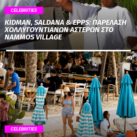
CELEBRITIES
KIDMAN, SALDANA & EPPS: ΠΑΡΕΛΑΣΗ
ΧΟΛΛΥΓΟΥΝΤΙΑΝΩΝ ΑΣΤΕΡΩΝ ΣΤΟ
NAMMOS VILLAGE
CELEBRITIES