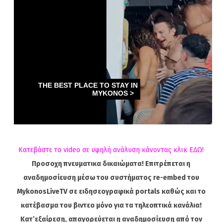
Κατεβάστε το video σε υψηλή ανάλυση κάνοντας κλικ ΕΔΩ!
Προσοχη πνευματικα δικαιώματα! Επιτρέπεται η
αναδημοσίευση μέσω του συστήματος re-embed του
MykonosLiveTV σε ειδησεογραφικά portals καθώς και το
κατέβασμα του βιντεο μόνο για τα τηλεοπτικά κανάλια!
Κατ’εξαίρεση, απαγορεύεται η αναδημοσίευση από τον