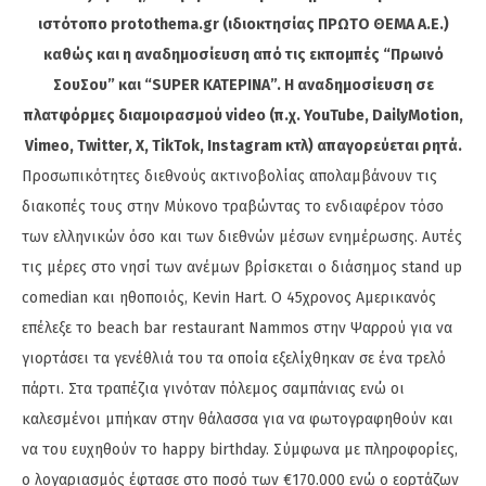
ιστότοπο protothema.gr (ιδιοκτησίας ΠΡΩΤΟ ΘΕΜΑ A.E.)
καθώς και η αναδημοσίευση από τις εκπομπές “Πρωινό
ΣουΣου” και “SUPER ΚΑΤΕΡΙΝΑ”. Η αναδημοσίευση σε
πλατφόρμες διαμοιρασμού video (π.χ. YouTube, DailyMotion,
Vimeo, Twitter, X, TikTok, Instagram κτλ) απαγορεύεται ρητά.
Προσωπικότητες διεθνούς ακτινοβολίας απολαμβάνουν τις
διακοπές τους στην Μύκονο τραβώντας το ενδιαφέρον τόσο
των ελληνικών όσο και των διεθνών μέσων ενημέρωσης. Αυτές
τις μέρες στο νησί των ανέμων βρίσκεται ο διάσημος stand up
comedian και ηθοποιός, Kevin Hart. Ο 45χρονος Αμερικανός
επέλεξε το beach bar restaurant Nammos στην Ψαρρού για να
γιορτάσει τα γενέθλιά του τα οποία εξελίχθηκαν σε ένα τρελό
πάρτι. Στα τραπέζια γινόταν πόλεμος σαμπάνιας ενώ οι
καλεσμένοι μπήκαν στην θάλασσα για να φωτογραφηθούν και
να του ευχηθούν το happy birthday. Σύμφωνα με πληροφορίες,
ο λογαριασμός έφτασε στο ποσό των €170.000 ενώ ο εορτάζων