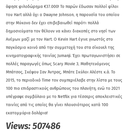
άφησε φιλοδώρημα €37.000! Το παρών έδωσαν πολλοί φίλοι
του Hart αλλά όχι ο Dwayne Johnson, η παρουσία του οποίου
στην Μύκονο δεν έχει επιβεβαιωθεί παρότι πολλά
δημοσιεύματα τον θέλουν να κάνει διακοπές στο νησί των
Ανέμων μαζί με τον Hart. O Kevin Hart έγινε γνωστός στο
παγκόσμιο κοινό από την συμμετοχή του στα σίκουελ της
κινηματογραφικής ταινίας Jumanji. Έχει πρωταγωνιστήσει σε
πολλές παραγωγές όπως Scary Movie 3, Μαθητευόμενος
Μπάτσος, Σκέψου Σαν Άντρας, Μπάτε Σκύλοι Αλέστε κ.ά. Το
2015, το περιοδικό Time τον συμπεριέλαβε στην λίστα με τους
100 πιο επιδραστικούς ανθρώπους του πλανήτη, ενώ το 2021
υπέγραψε συμβόλαιο με το Netflix για τέσσερις αποκλειστικές
ταινίες από τις οποίες θα γίνει πλουσιότερος κατά 100
εκατομμύρια δολάρια!
Views:
507486