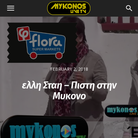
FEBRUARY 2, 2018
ελλη Σταη – Πιστη στην
Μυκονο