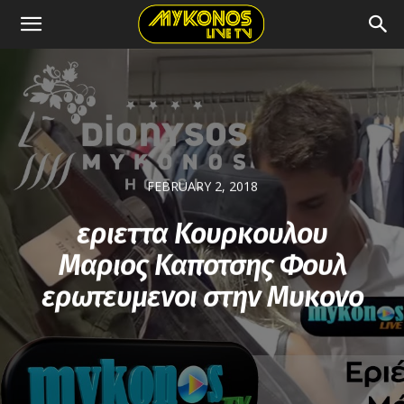
FEBRUARY 2, 2018
εριεττα Κουρκουλου
Μαριος Καποτσης Φουλ
ερωτευμενοι στην Μυκονο