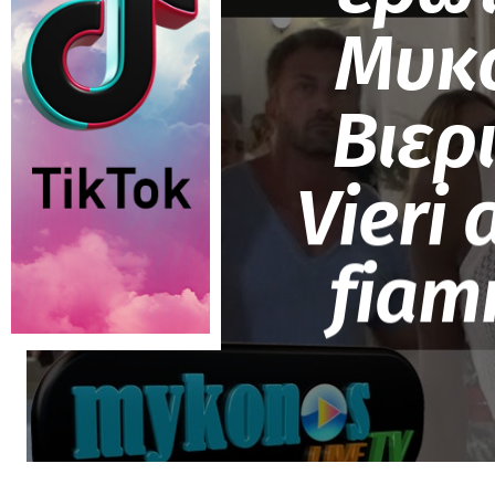
Μυκο
Βιερ
Vieri
fiam