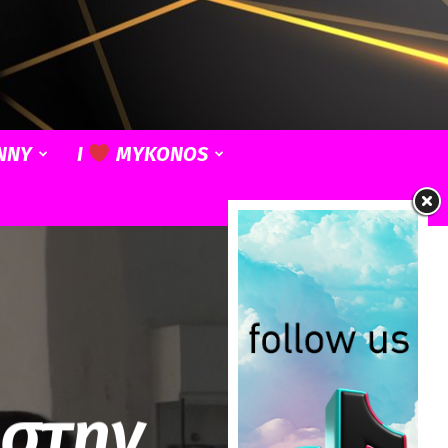
NNY
I
MYKONOS
 στην