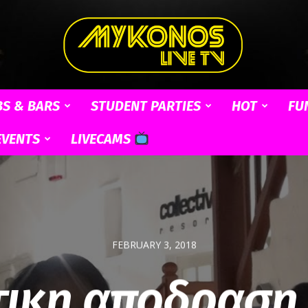
BS & BARS
STUDENT PARTIES
HOT
FU
Mykonos
EVENTS
LIVECAMS
Live
FEBRUARY 3, 2018
ικη αποδραση
TV