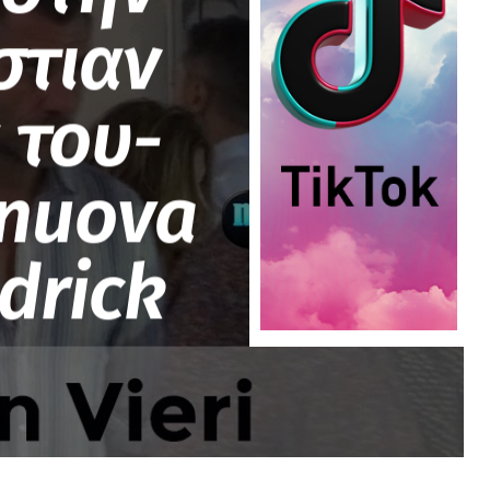
στιαν
 του-
 nuova
drick