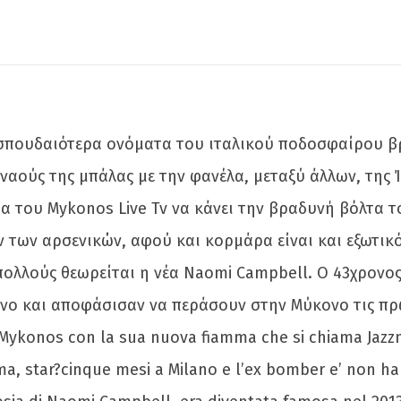
 σπουδαιότερα ονόματα του ιταλικού ποδοσφαίρου βρ
ναούς της μπάλας με την φανέλα, μεταξύ άλλων, της Ί
ρα του Mykonos Live Tv να κάνει την βραδυνή βόλτα τ
των αρσενικών, αφού και κορμάρα είναι και εξωτικό 
ό πολλούς θεωρείται η νέα Naomi Campbell. Ο 43χρον
νο και αποφάσισαν να περάσουν στην Μύκονο τις πρώτ
a Mykonos con la sua nuova fiamma che si chiama Jaz
ma, star?cinque mesi a Milano e l’ex bomber e’ non ha