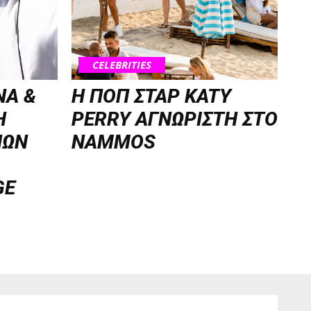
CELEBRITIES
NA &
H ΠΟΠ ΣΤΑΡ KATY
Η
PERRY ΑΓΝΩΡΙΣΤΗ ΣΤΟ
ΝΩΝ
NAMMOS
GE