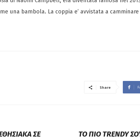
sia di Naomi Campbell, era diventata famosa nel 2013 
come una bambola. La coppia e’ avvistata a camminare 
F
Share
ΣΘΗΣΙΑΚΑ ΣΕ
ΤΟ ΠΙΟ TRENDY Σ