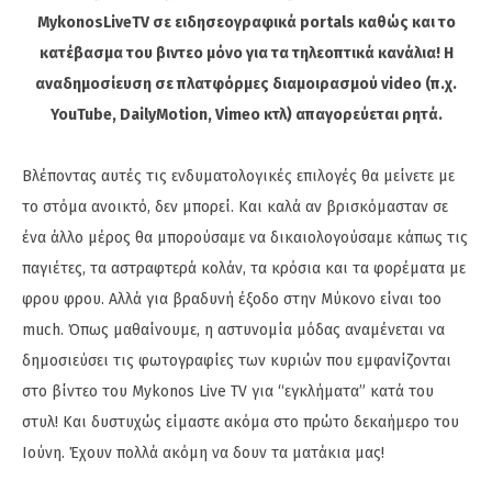
MykonosLiveTV σε ειδησεογραφικά portals καθώς και το
κατέβασμα του βιντεο μόνο για τα τηλεοπτικά κανάλια! Η
αναδημοσίευση σε πλατφόρμες διαμοιρασμού video (π.χ.
YouTube, DailyMotion, Vimeo κτλ) απαγορεύεται ρητά.
Βλέποντας αυτές τις ενδυματολογικές επιλογές θα μείνετε με
το στόμα ανοικτό, δεν μπορεί. Και καλά αν βρισκόμασταν σε
ένα άλλο μέρος θα μπορούσαμε να δικαιολογούσαμε κάπως τις
παγιέτες, τα αστραφτερά κολάν, τα κρόσια και τα φορέματα με
φρου φρου. Αλλά για βραδυνή έξοδο στην Μύκονο είναι too
much. Όπως μαθαίνουμε, η αστυνομία μόδας αναμένεται να
δημοσιεύσει τις φωτογραφίες των κυριών που εμφανίζονται
στο βίντεο του Mykonos Live TV για “εγκλήματα” κατά του
στυλ! Και δυστυχώς είμαστε ακόμα στο πρώτο δεκαήμερο του
Ιούνη. Έχουν πολλά ακόμη να δουν τα ματάκια μας!