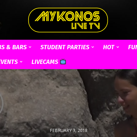
BS & BARS
STUDENT PARTIES
HOT
FU
Mykonos
EVENTS
LIVECAMS
Live
FEBRUARY 3, 2018
TV