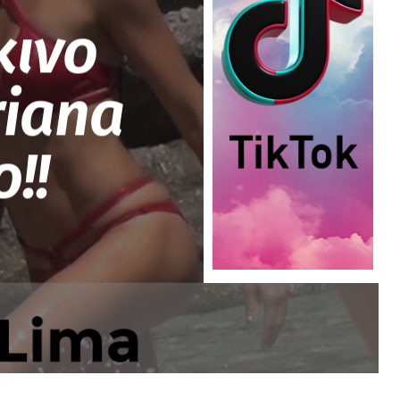
κινο
riana
!!