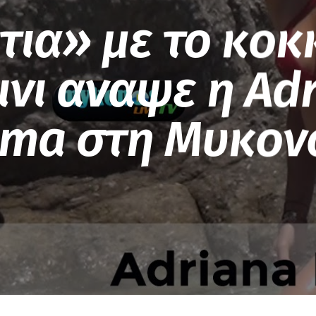
ια» με το κοκ
ινι αναψε η Ad
ima στη Μυκονο