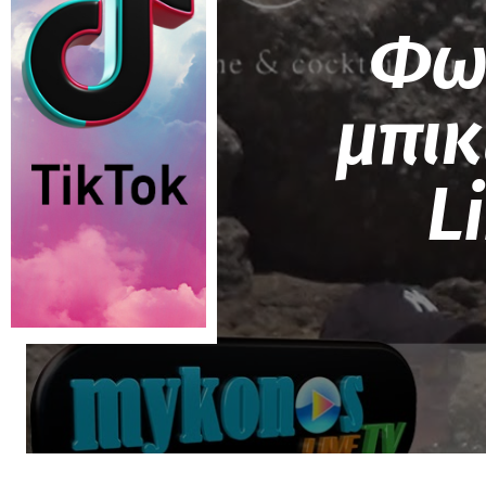
Φωτ
μπικ
L