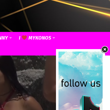
NNY
I
MYKONOS