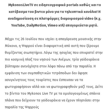
MykonosLiveTV σε ειδησεογραφικά portals καθώς και το
κατέβασμα του βιντεο μόνο για τα τηλεοπτικά κανάλια! Η
αναδημοσίευση σε πλατφόρμες διαμοιρασμού video (π.χ.
YouTube, DailyMotion, Vimeo κτλ) απαγορεύεται ρητά.
Μέχρι τις 26 Ιουλίου που ισχύει η απαγόρευση μουσικής στην
Μύκονο, η Ψαρρού είναι διαφορετική από αυτή που ξέρουμε
θυμίζοντας σιωπητήριο. Λόγω της ησυχίας που επικρατεί στην
πιο κοσμική πλαζ του νησιού των Ανέμων, τρία γαϊδουράκια
βόλταραν ανενόχλητα στον λόφο πάνω από την παραλία. Η
εμφάνιση των συμπαθητικών τετράποδων δεν άφησε
ασυγκίνητους τους τουρίστες που έσπευσαν να τα
φωτογραφήσουν αλλά και να φωτογραφηθούν μαζί τους. Δείτε
το βίντεο του Mykonos Live TV με τα ομολογουμένως σπάνια
πλάνα που δείχνουν τα γαϊδουράκια να έχουν πλησιάσει στην
παραλία της Ψαρρούς