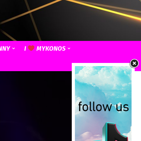
NNY
I
MYKONOS