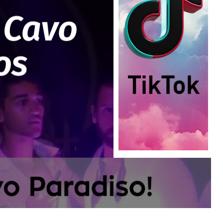
 Cavo
os