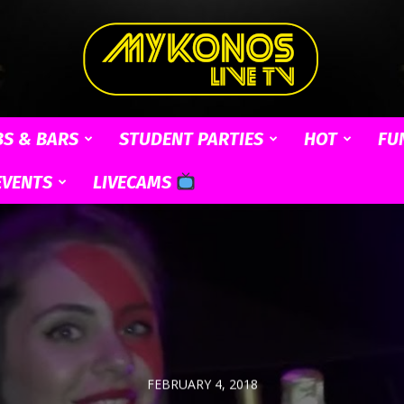
BS & BARS
STUDENT PARTIES
HOT
FU
Mykonos
EVENTS
LIVECAMS
Live
FEBRUARY 4, 2018
TV