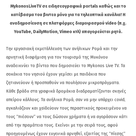
MykonosLiveTV σε ειδησεογραφικά portals καθώς και το
κατέβασμα του βιντεο μόνο για τα τηλεοπτικά κανάλια! Η
αναδημοσίευση σε πλατφόρμες διαμοιρασμού video (π.χ.
YouTube, DailyMotion, Vimeo κτλ) απαγορεύεται ρητά.
Την εργασιακή εκμετάλλευση των ανήλικων Ρομά και την
αρνητική διαφήμιση για τον τουρισμό της Μυκόνου
αναδεικνύει το βίντεο που δημοσιεύει το Mykonos Live TV. Τα
σοκάκια του νησιού έχουν γεμίσει με παιδάκια που
ζητιανεύουν ή προσπαθούν να πουλήσουν μικροπράγματα.
Κάθε βράδυ στα γραφικά δρομάκια διαδραματίζονται σκηνές
απείρου κάλλους. Τα ανήλικα Ρομά, σαν να μην υπάρχει covid,
αγκαλιάζουν και χαϊδεύουν τους περαστικούς προκειμένου να
τους “πιέσουν” να τους δώσουν χρήματα ή να αγοράσουν κάτι
από την πραμάτεια τους. Εκείνοι με την σειρά τους, αφού
προηγουμένως έχουν ευγενικά αρνηθεί, εξαιτίας της “πίεσης”