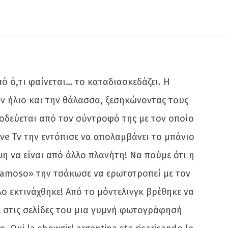
ό ό,τι φαίνεται… το καταδιασκεδάζει. Η
ον ήλιο και την θάλασσα, ξεσηκώνοντας τους
νοδεύεται από τον σύντροφό της με τον οποίο
ve Tv την εντόπισε να απολαμβάνει το μπάνιο
ψη να είναι από άλλο πλανήτη! Να πούμε ότι η
 famoso» την τσάκωσε να ερωτοτροπεί με τον
ο εκτινάχθηκε! Από το μόντελινγκ βρέθηκε να
ε στις σελίδες του μια γυμνή φωτογράφησή