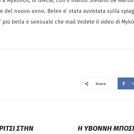
a Mykonos, in Grecia, con il marito Stefano De Martino
 e del nuovo anno. Belen e’ stata avvistata sulla spiag
 e’ più bella e sensuale che mai! Vedete il video di My
F
Share
ΡΙΤΣΙ ΣΤΗΝ
Η ΥΒΟΝΝΗ ΜΠΟΣΝ