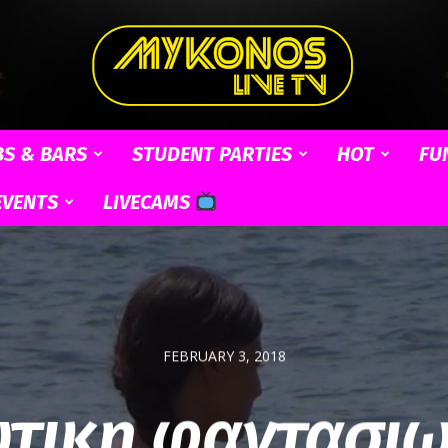
BS & BARS
STUDENT PARTIES
HOT
FU
Mykonos
EVENTS
LIVECAMS
Live
FEBRUARY 3, 2018
ωτικη φαντασιω
TV