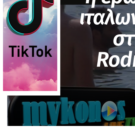
ιταλω
στ
Rodr