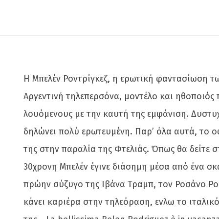
Η Μπελέν Ροντρίγκεζ, η ερωτική φαντασίωση τω
Αργεντινή τηλεπερσόνα, μοντέλο και ηθοποιός π
λουόμενους με την καυτή της εμφάνιση. Δυστυχ
δηλώνει πολύ ερωτευμένη. Παρ’ όλα αυτά, το ο
της στην παραλία της Φτελιάς. Όπως θα δείτε σ
30χρονη Μπελέν έγινε διάσημη μέσα από ένα σκ
πρώην σύζυγο της Ιβάνα Τραμπ, τον Ροσάνο Ρου
κάνει καριέρα στην τηλεόραση, ενλω το ιταλικ