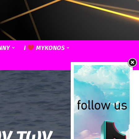
NNY
I
MYKONOS
ν των