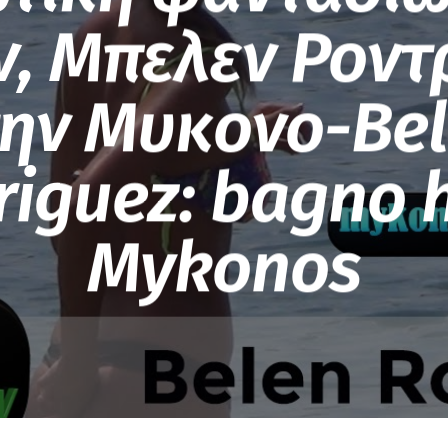
ν, Μπελεν Ροντρ
ην Μυκονο-Be
iguez: bagno 
Mykonos