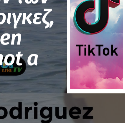
ιγκεζ,
len
hot a