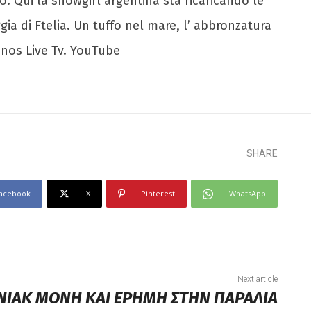
. Qui la showgirl argentina sta ricaricando le
gia di Ftelia. Un tuffo nel mare, l’ abbronzatura
konos Live Tv. YouTube
SHARE
acebook
X
Pinterest
WhatsApp
Next article
ΙΑΚ ΜΟΝΗ ΚΑΙ ΕΡΗΜΗ ΣΤΗΝ ΠΑΡΑΛΙΑ