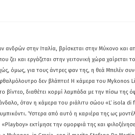
ν ανδρών στην Ιταλία, βρίσκεται στην Μύκονο και απ
ου ζει και εργάζεται στην γειτονική χώρα χαίρεται τ
ώς, όμως, για τους άντρες φαν της, η θεά Μπελέν συ
φθαλμόλουτρο δεν βλάπτει! Η κάμερα του Mykonos Li
το βίντεο, διαθέτει κορμί λαμπάδα με την πίσω της ό
άνδαλο, όταν η κάμερα του ριάλιτυ σώου «L’ isola di
μπικόντι. Ύστερα από αυτό η καριέρα της ως μοντέλ
ό «Playboy» εκτίμησε την ομορφιά της και φιλοξένησ