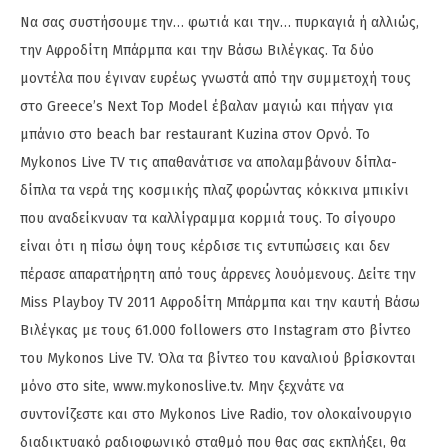
Να σας συστήσουμε την… φωτιά και την… πυρκαγιά ή αλλιώς,
την Αφροδίτη Μπάρμπα και την Βάσω Βιλέγκας. Τα δύο
μοντέλα που έγιναν ευρέως γνωστά από την συμμετοχή τους
στο Greece’s Next Top Model έβαλαν μαγιώ και πήγαν για
μπάνιο στο beach bar restaurant Kuzina στον Ορνό. Το
Mykonos Live TV τις απαθανάτισε να απολαμβάνουν δίπλα-
δίπλα τα νερά της κοσμικής πλαζ φορώντας κόκκινα μπικίνι
που αναδείκνυαν τα καλλίγραμμα κορμιά τους. Το σίγουρο
είναι ότι η πίσω όψη τους κέρδισε τις εντυπώσεις και δεν
πέρασε απαρατήρητη από τους άρρενες λουόμενους. Δείτε την
Miss Playboy TV 2011 Αφροδίτη Μπάρμπα και την καυτή Βάσω
Βιλέγκας με τους 61.000 followers στο Instagram στο βίντεο
του Mykonos Live TV. Όλα τα βίντεο του καναλιού βρίσκονται
μόνο στο site, www.mykonoslive.tv. Μην ξεχνάτε να
συντονίζεστε και στο Mykonos Live Radio, τον ολοκαίνουργιο
διαδικτυακό ραδιοφωνικό σταθμό που θας σας εκπλήξει, θα