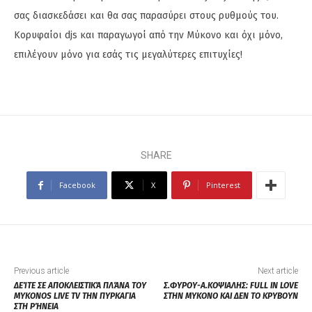
σας διασκεδάσει και θα σας παρασύρει στους ρυθμούς του.
Κορυφαίοι djs και παραγωγοί από την Μύκονο και όχι μόνο,
επιλέγουν μόνο για εσάς τις μεγαλύτερες επιτυχίες!
SHARE
Facebook
X
Pinterest
Previous article
Next article
ΔΕΊΤΕ ΣΕ ΑΠΟΚΛΕΙΣΤΙΚΆ ΠΛΆΝΑ ΤΟΥ
Σ.ΦΥΡΟΥ-Α.ΚΟΨΙΑΛΗΣ: FULL IN LOVE
MYKONOS LIVE TV ΤΗΝ ΠΥΡΚΑΓΙΑ
ΣΤΗΝ ΜΥΚΟΝΟ ΚΑΙ ΔΕΝ ΤΟ ΚΡΥΒΟΥΝ
ΣΤΗ ΡΉΝΕΙΑ