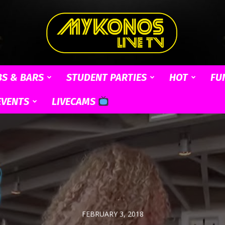
BS & BARS
STUDENT PARTIES
HOT
FU
Mykonos
EVENTS
LIVECAMS
Live
FEBRUARY 3, 2018
TV