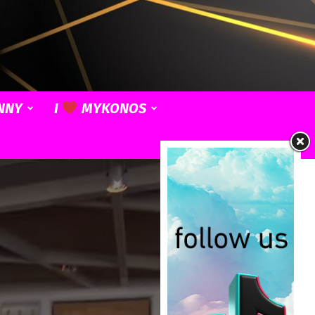
NNY
I
MYKONOS