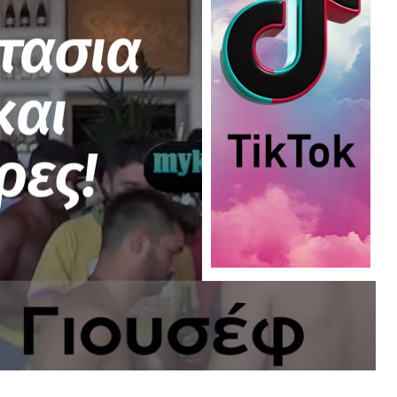
τασια
και
ρες!