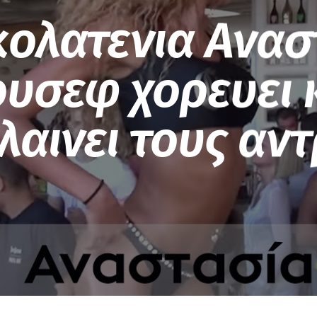
κολατενια Ανασ
ουσεφ χορευει 
λαινει τους αντ