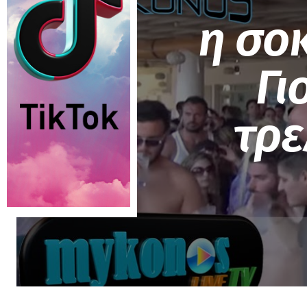
η σο
Γι
τρε