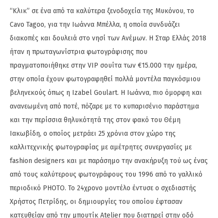
“Κλικ” σε ένα από τα καλύτερα ξενοδοχεία της Μυκόνου, το
Cavo Tagoo, για την Ιωάννα Μπέλλα, η οποία συνδυάζει
διακοπές και δουλειά στο νησί των Ανέμων. Η Σταρ Ελλάς 2018
ήταν η πρωταγωνίστρια φωτογράφισης που
πραγματοποιήθηκε στην VIP σουίτα των €15.000 την ημέρα,
στην οποία έχουν φωτογραφηθεί πολλά μοντέλα παγκόσμιου
βεληνεκούς όπως η Izabel Goulart. Η Ιωάννα, πιο όμορφη και
ανανεωμένη από ποτέ, πόζαρε με το κυπαρισένιο παράστημα
και την περίσσια θηλυκότητά της στον φακό του Θέμη
Ιακωβίδη, ο οποίος μετράει 25 χρόνια στον χώρο της
καλλιτεχνικής φωτογραφίας με αμέτρητες συνεργασίες με
fashion designers και με παράσημο την ανακήρυξη τού ως ένας
από τους καλύτερους φωτογράφους του 1996 από το γαλλικό
περιοδικό PHOTO. Το 24χρονο μοντέλο έντυσε ο σχεδιαστής
Χρήστος Πετρίδης, οι δημιουργίες του οποίου έφτασαν
κατευθείαν από την μπουτίκ Atelier που διατηρεί στην οδό