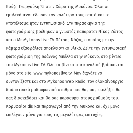
Κούζη Γεωργούλη 25 στην Χώρα της Μυκόνου. Όλοι οι
εμπλεκόμενοι έδωσαν τον καλύτερό τους εαυτό και το
αποτέλεσμα ήταν εντυπωσιακό. Στα παρασκήνια της
φωτογράφισης βρέθηκαν ο γνωστός παπαράτσι Νίκος Ζώτος
και ο Mr Mykonos Live TV Πέτρος Νάζος, ο οποίος με την
κάμερα εξασφάλισε αποκλειστικό υλικό. Δείτε την εντυπωσιακή
φωτογράφιση της Ιωάννας Μπέλλα στην Μύκονο, στο βίντεο
του Mykonos Live TV. Όλα τα βίντεο του καναλιού βρίσκονται
μόνο στο site, www.mykonoslive.tv. Μην ξεχνάτε να
συντονίζεστε και στο Mykonos Web Radio, τον ολοκαίνουργιο
διαδικτυακό ραδιοφωνικό σταθμό που θας σας εκπλήξει, θα
σας διασκεδάσει και θα σας παρασύρει στους ρυθμούς του.
Κορυφαίοι djs και παραγωγοί από την Μύκονο και όχι μόνο,
επιλέγουν μόνο για εσάς τις μεγαλύτερες επιτυχίες.