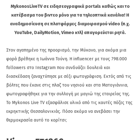
MykonosLiveTV σε ειδησεογραφικά portals καθώς και το
κατέβασμα του βιντεο μόνο για τα τηλεοπτικά κανάλια! Η
αναδημοσίευση σε πλατφόρμες διαμοιρασμού video (π.χ.
YouTube, DailyMotion, Vimeo κτλ) απαγορεύεται ρητά.
Στον αγαπημένο της προορισμό, την Μύκονο, για ακόμα μια
φορά βρέθηκε η Ιωάννα Τούνη. Η influencer με τους 798.000
followers στο Instagram που συνδυάζει δουλειά και
διασκέδαση ξαναχτύπησε με σέξι φωτογράφιση. Εκτός από τις
βόλτες που έκανε στις πλαζ του νησιού και στα Ματογιάννια,
φωτογραφήθηκε για την συλλογή με μαγιώ της εταιρείας της.
Το Mykonos Live TV εξασφάλισε υλικό από τις καυτές πόζες της
εκρηκτικής Θεσσαλονικιάς. Πόσο ακόμα να ανεβάσει την
θερμοκρασία αυτό το κορίτσι;