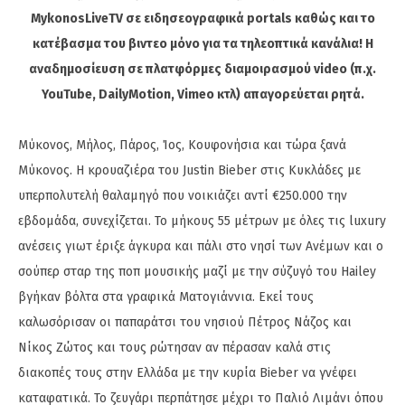
MykonosLiveTV σε ειδησεογραφικά portals καθώς και το
κατέβασμα του βιντεο μόνο για τα τηλεοπτικά κανάλια! Η
αναδημοσίευση σε πλατφόρμες διαμοιρασμού video (π.χ.
YouTube, DailyMotion, Vimeo κτλ) απαγορεύεται ρητά.
Μύκονος, Μήλος, Πάρος, Ίος, Κουφονήσια και τώρα ξανά
Μύκονος. Η κρουαζιέρα του Justin Bieber στις Κυκλάδες με
υπερπολυτελή θαλαμηγό που νοικιάζει αντί €250.000 την
εβδομάδα, συνεχίζεται. Το μήκους 55 μέτρων με όλες τις luxury
ανέσεις γιωτ έριξε άγκυρα και πάλι στο νησί των Ανέμων και ο
σούπερ σταρ της ποπ μουσικής μαζί με την σύζυγό του Hailey
βγήκαν βόλτα στα γραφικά Ματογιάννια. Εκεί τους
καλωσόρισαν οι παπαράτσι του νησιού Πέτρος Νάζος και
Νίκος Ζώτος και τους ρώτησαν αν πέρασαν καλά στις
διακοπές τους στην Ελλάδα με την κυρία Bieber να γνέφει
καταφατικά. Το ζευγάρι περπάτησε μέχρι το Παλιό Λιμάνι όπου